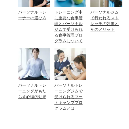
パーソナルトレ
トレーニング中
パーソナルジム
ーナーの選び方
に重要な食事管
で行われるスト
理とパーソナル
レッチの効果と
ジムで受けられ
そのメリット
る食事管理プロ
グラムについて
パーソナルトレ
パーソナルトレ
ーニングがもた
ーニングジムで
らす心理的効果
受けられるブー
トキャンププロ
グラムとは