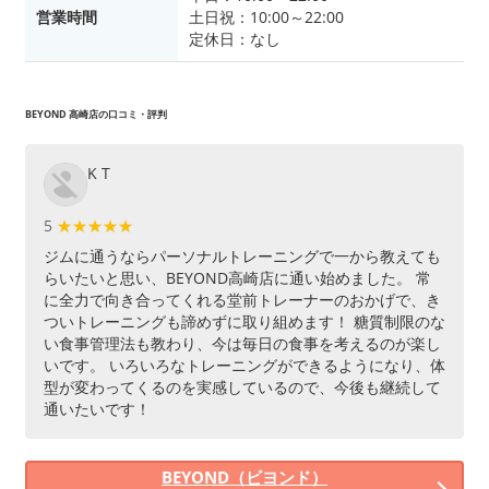
営業時間
土日祝：10:00～22:00
定休日：なし
BEYOND 高崎店の口コミ・評判
K T
5
★★★★★
★★★★★
ジムに通うならパーソナルトレーニングで一から教えても
らいたいと思い、BEYOND高崎店に通い始めました。 常
に全力で向き合ってくれる堂前トレーナーのおかげで、き
ついトレーニングも諦めずに取り組めます！ 糖質制限のな
い食事管理法も教わり、今は毎日の食事を考えるのが楽し
いです。 いろいろなトレーニングができるようになり、体
型が変わってくるのを実感しているので、今後も継続して
通いたいです！
BEYOND（ビヨンド）