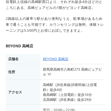
信電鉄上信線の高崎駅西口より、それぞれ徒歩4分ほどのと
ころにある、高崎ピュアビルの1階がビヨンド高崎店。
2路線以上の最寄り駅があり便利なうえ、駐車場があるため
車で通うことも可能です。カウンセリングは無料、体験トレ
ーニングは5,500円とお得にお試しできますよ。
BEYOND 高崎店
店舗名
BEYOND 高崎店
群馬県高崎市八島町273 高崎ピュアビ
住所
ル 1F
高崎駅（JR在来線/JR新幹線/上信電
鉄）徒歩4分
アクセス
南高崎駅（上信電鉄）徒歩16分
北高崎駅（JR在来線）徒歩29分
平日：10:00～22:00