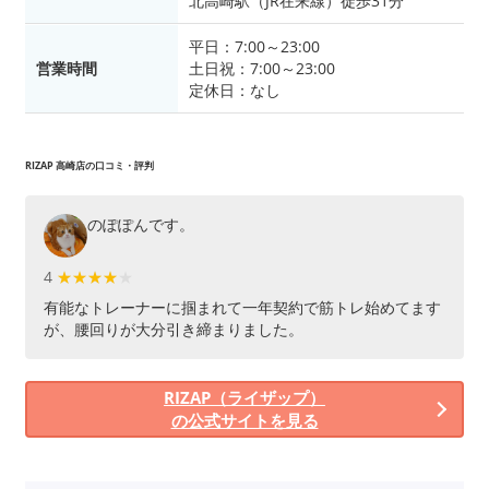
北高崎駅（JR在来線）徒歩31分
平日：7:00～23:00
営業時間
土日祝：7:00～23:00
定休日：なし
RIZAP 高崎店の口コミ・評判
のぽぽんです。
4
★★★★★
★★★★
有能なトレーナーに掴まれて一年契約で筋トレ始めてます
が、腰回りが大分引き締まりました。
RIZAP（ライザップ）
の公式サイトを見る