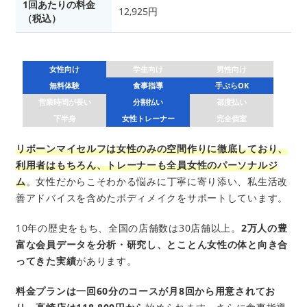
1回あたりの料金
12,925円
（税込）
女性向け
学生向け
男性向け
無料体験
食事指導
手ぶらOK
営業時間が長い
分割払い
都度払い
下半身
女性トレーナー
完全個室
リボーンマイセルフは女性のみの空間作りに徹底しており、
利用者はもちろん、トレーナーも全員女性のパーソナルジ
ム
。女性だからこそわかる悩みに丁寧に寄り添い、私生活改
善アドバイスを含めたボディメイクをサポートしています。
10年の歴史をもち、全国の店舗数は30店舗以上。
2万人の豊
富な会員データを分析・研究し、とことん女性の体と向き合
ってきた実績
があります。
料金プランは一回60分のコースが月8回から用意されてお