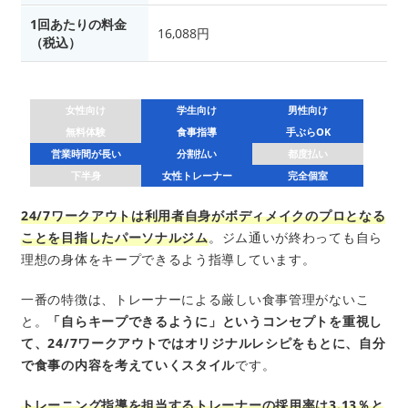
1回あたりの料金
16,088円
（税込）
女性向け
学生向け
男性向け
無料体験
食事指導
手ぶらOK
営業時間が長い
分割払い
都度払い
下半身
女性トレーナー
完全個室
24/7ワークアウトは利用者自身がボディメイクのプロとなる
ことを目指したパーソナルジム
。ジム通いが終わっても自ら
理想の身体をキープできるよう指導しています。
一番の特徴は、トレーナーによる厳しい食事管理がないこ
と。
「自らキープできるように」というコンセプトを重視し
て、24/7ワークアウトではオリジナルレシピをもとに、自分
で食事の内容を考えていくスタイル
です。
トレーニング指導を担当するトレーナーの採用率は3.13％と