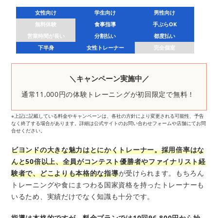
女性向け
学生向け
男性向け
無料体験
食事指導
手ぶらOK
営業時間が長い
分割払い
都度払い
下半身
女性トレーナー
完全個室
＼キャンペーン実施中／
通常11,000円の体験トレーニングが初回限定で無料！
※上記に記載している料金やキャンペーンは、各社の方針により変更される可能性、予告
なく終了する場合があります。詳細は公式サイトのお問い合わせフォームや店舗にてお問
合せください。
ビヨンドの大きな魅力はとにかくトレーナー。採用倍率はな
んと50倍以上、全員がコンテスト優勝者やファイナリスト経
験者で、どこよりも本格的な指導
が受けられます。もちろん
トレーニングや食にまつわる国家資格を持ったトレーナーも
いるため、実績だけでなく知識も十分です。
指導は本格的ですが、料金プランでは10回96,800円から始