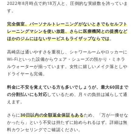
2022年8月時点で約18万人と、圧倒的な実績数を誇っていま
す。
完全個室、パーソナルトレーニングがないときでもセルフト
レーニングマシンを使い放題、さらに医療機関との提携など
ほかのジムにはないサービスもライザップならでは
。
高崎店は通いやすさを重視し、シャワールームやロッカーに
Wi-Fiといった設備からウェア・シューズの預かり・ミネラ
ルウォーターが揃っています。女性に嬉しいメイク落としや
ドライヤーも完備。
料金に不安を覚えている方も多いでしょうが、最大60回まで
の分割払いにも対応
しているため、月々の負担は減らして通
えます。
さらに
30日以内の全額返金保証もある
ため、「万が一痩せな
かったら」という不安は持たずに始められるはず。詳細は無
料カウンセリングでご確認ください。