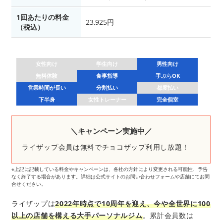
1回あたりの料金
23,925円
（税込）
女性向け
学生向け
男性向け
無料体験
食事指導
手ぶらOK
営業時間が長い
分割払い
都度払い
下半身
女性トレーナー
完全個室
＼キャンペーン実施中／
ライザップ会員は無料でチョコザップ利用し放題！
※上記に記載している料金やキャンペーンは、各社の方針により変更される可能性、予告
なく終了する場合があります。詳細は公式サイトのお問い合わせフォームや店舗にてお問
合せください。
ライザップは
2022年時点で10周年を迎え、今や全世界に100
以上の店舗を構える大手パーソナルジム
。累計会員数は