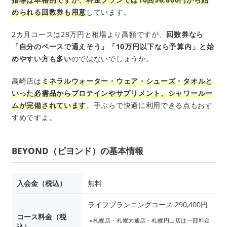
められる回数券も用意
しています。
2カ月コースは28万円と相場より高額ですが、
回数券なら
「自分のペースで通えそう」「10万円以下なら予算内」と始
めやすい方も多い
のではないでしょうか。
高崎店は
ミネラルウォーター・ウェア・シューズ・タオルと
いった必需品からプロテインやサプリメント、シャワールー
ムが完備されています
。手ぶらで快適に利用できる点もおす
すめですよ。
BEYOND（ビヨンド）の基本情報
入会金（税込）
無料
ライフプランニングコース 290,400円
コース料金（税
※札幌店・札幌大通店・札幌円山店は一部料金
込）