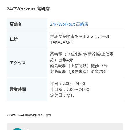
24/7Workout 高崎店
店舗名
24/7Workout 高崎店
群馬県高崎市あら町3-6 ラポール
住所
TAKASAKI4F
高崎駅（JR在来線/JR新幹線/上信電
鉄）徒歩4分
アクセス
南高崎駅（上信電鉄）徒歩16分
北高崎駅（JR在来線）徒歩29分
平日：7:00～24:00
営業時間
土日祝：7:00～24:00
定休日：なし
24/7Workout 高崎店の口コミ・評判