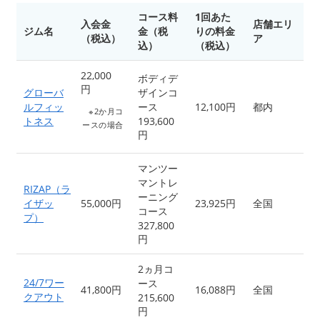
コース料
1回あた
入会金
店舗エリ
ジム名
金（税
りの料金
（税込）
ア
込）
（税込）
22,000
ボディデ
円
グローバ
ザインコ
ルフィッ
ース
12,100円
都内
※2か月コ
トネス
193,600
ースの場合
円
マンツー
マントレ
RIZAP（ラ
ーニング
イザッ
55,000円
23,925円
全国
コース
プ）
327,800
円
2ヵ月コ
24/7ワー
ース
41,800円
16,088円
全国
クアウト
215,600
円