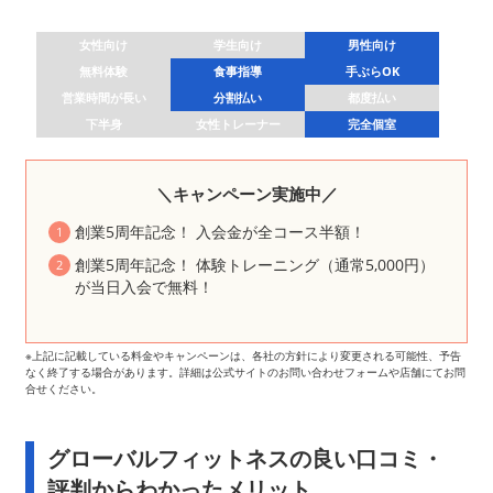
女性向け
学生向け
男性向け
無料体験
食事指導
手ぶらOK
営業時間が長い
分割払い
都度払い
下半身
女性トレーナー
完全個室
＼キャンペーン実施中／
創業5周年記念！ 入会金が全コース半額！
創業5周年記念！ 体験トレーニング（通常5,000円）
が当日入会で無料！
※上記に記載している料金やキャンペーンは、各社の方針により変更される可能性、予告
なく終了する場合があります。詳細は公式サイトのお問い合わせフォームや店舗にてお問
合せください。
グローバルフィットネスの良い口コミ・
評判からわかったメリット