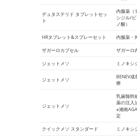
内服薬（
デュタステリド タブレットセッ
シジル/ビ
ト
ノ酸）
HRタブレット&スプレーセット
内服薬・
ザガーロカプセル
ザガーロ
ジェットメソ
ミノキシ
BENEV
ジェットメソ
療
乳歯髄幹
薬の注入
ジェットメソ
※湘南A
定
クイックメソ スタンダード
ミノキシ