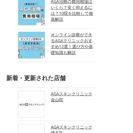
AGA治療の費用相場は
いくら？安く抑えるに
は？10院を比較して徹
底解説
オンライン診療ができ
るAGAクリニックおす
すめ12選！選び方や基
礎知識も解説
新着・更新された店舗
AGAスキンクリニック
金山院
AGAスキンクリニック
博多院