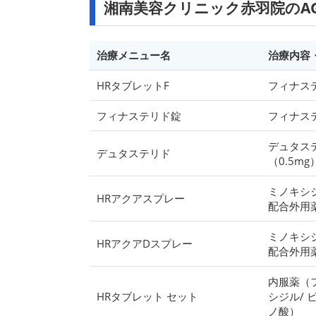
湘南美容クリニック赤羽院のA
治療メニュー名
治療内容
HRタブレットF
フィナス
フィナステリド錠
フィナス
デュタス
デュタステリド
（0.5mg
ミノキシ
HRアクアスプレー
配合外用
ミノキシ
HRアクアDスプレー
配合外用
内服薬（
HRタブレット セット
シジル/ 
ノ酸）