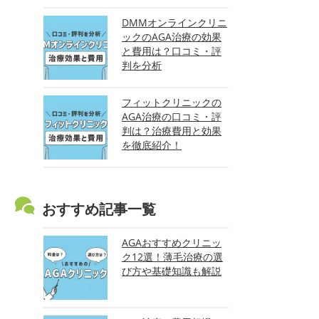
DMMオンラインクリニ
ックのAGA治療の効果
と費用は？口コミ・評
判を分析
フィットクリニックの
AGA治療の口コミ・評
判は？治療費用と効果
を徹底紹介！
おすすめ記事一覧
AGAおすすめクリニッ
ク12選！薄毛治療の選
び方や基礎知識も解説