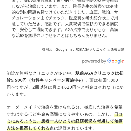
ます。薬の費用も極めて良心的で、毎回毛髪の状態を確認
しながら治療しています。また、院長先生の診察では身体
的な別の問題も見つけていただきました。血圧、脈拍、サ
チュレーションまでチェック、医療費を考え紹介状まで用
意していただき、感謝です。大変親切で信頼のできる病院
で、安心して通院できます。AGA治療でありがちな、高額
な治療を無理強いさせることはもちろんありません。
引用元：Googlemap 駅前AGAクリニック 大阪梅田院
初診が無料なクリニックが多い中、
駅前AGAクリニックは初
診5,500円（無料キャンペーン実施中※）
。薬は初回1,800
円〜ですが、2回以降は月に4,620円〜と料金はそれなりにか
かります。
オーダーメイドで治療を受けられる分、徹底した治療を希望
すればするほど料金も高額になりやすいもの。しかし、
口コ
ミにあるように、患者一人ひとりの経済状況を考慮して治療
方法を提案してくれる
点は評価されています。