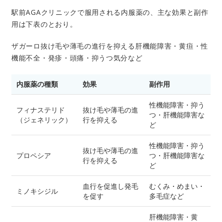
駅前AGAクリニックで服用される内服薬の、主な効果と副作
用は下表のとおり。
ザガーロ抜け毛や薄毛の進行を抑える肝機能障害・黄疸・性
機能不全・発疹・頭痛・抑うつ気分など
内服薬の種類
効果
副作用
性機能障害・抑う
フィナステリド
抜け毛や薄毛の進
つ・肝機能障害な
（ジェネリック）
行を抑える
ど
性機能障害・抑う
抜け毛や薄毛の進
プロペシア
つ・肝機能障害な
行を抑える
ど
血行を促進し発毛
むくみ・めまい・
ミノキシジル
を促す
多毛症など
肝機能障害・黄