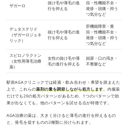
抜け毛や薄毛の進
疸・性機能不全・
ザガーロ
行を抑える
発疹・頭痛・抑う
つ気分など
肝機能障害・黄
デュタステリド
抜け毛や薄毛の進
疸・性機能不全・
（ザガーロジェネ
行を抑える
発疹・頭痛・抑う
リック）
つ気分など
スピロノラクトン
女性の抜け毛や薄
頻尿・口の渇き・
（女性用薄毛治療
毛の進行を抑える
不整脈など
薬）
駅前AGAクリニックでは経過・飲み合わせ・希望を踏まえた
上で、これらの
薬剤の量を調節しながら処方します
。内服薬
だけでも20の処方パターンがあるため、1つのパターンで効
果が出なくても、他のパターンを試せる点が特徴です。
AGA治療の薬は、大きく分けると薄毛の進行を抑えるもの
と、発毛を促すものの2種類に分けられます。