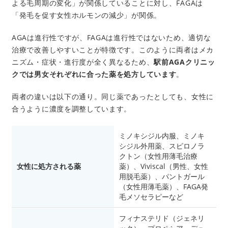
よる毛周期の変化」が関係していることに対し、FAGAは
「発毛を促す女性ホルモンの減少」が関係。
AGAは進行性ですが、FAGAは進行性ではないため、適切な
治療で改善しやすいことが特徴です。このように両者はメカ
ニズム・症状・進行度が全く異なるため、
駅前AGAクリニッ
クでは男女それぞれに合った薬を処方しています
。
両者の違いは以下の通り。同じ薬であったとしても、女性に
合うように濃度を調整しています。
ミノキシジル内服、ミノキ
シジル外用薬、スピロノラ
クトン（女性用薄毛治療
女性に処方される薬
薬）、Viviscal（男性、女性
用脱毛薬）、パントガール
（女性用薄毛薬）、FAGA発
毛メソセラピーなど
フィナステリド（ジェネリ