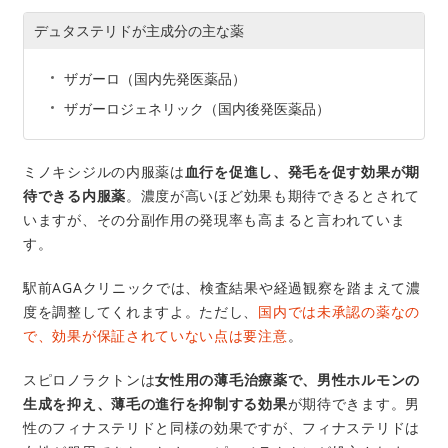
デュタステリドが主成分の主な薬
ザガーロ（国内先発医薬品）
ザガーロジェネリック（国内後発医薬品）
ミノキシジルの内服薬は
血行を促進し、発毛を促す効果が期
待できる内服薬
。濃度が高いほど効果も期待できるとされて
いますが、その分副作用の発現率も高まると言われていま
す。
駅前AGAクリニックでは、検査結果や経過観察を踏まえて濃
度を調整してくれますよ。ただし、
国内では未承認の薬なの
で、効果が保証されていない点は要注意
。
スピロノラクトンは
女性用の薄毛治療薬で、男性ホルモンの
生成を抑え、薄毛の進行を抑制する効果
が期待できます。男
性のフィナステリドと同様の効果ですが、フィナステリドは