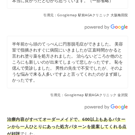
本当に良かったと心から思っています。（一部省略）
引用元：Googlemap 駅前AGAクリニック 大阪梅田院
半年前から頭のてっぺんに円形脱毛症ができました。 美容
室で指摘されすぐに病院にいきましたが正直時間かかると
言われ塗り薬を処方されました。 治らないどころか他のと
ころにも新しいのが出来てしまって悲しかったです。 恥を
偲んで受診しました。 男性の先生で不安でしたが、そのよ
うな悩みで来る人多いですよと言ってくれたのがまず嬉し
かったです。
引用元：Googlemap 駅前AGAクリニック 金沢院
治療内容がすべてオーダーメイドで、600以上もあるパター
ンから一人ひとりにあった処方パターンを提案してくれる点
が好評
でした。