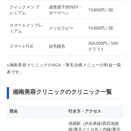
クイックメソ プ
成長因子BENEV・
19,800円／回
レミアム
ダーマペン
スマートメソプレ
メソセラピー
19,800円／回
ミアム
360,000円／500
スマートFUE
自毛植毛
グラフト
※湘南美容クリニックのAGA・薄毛治療メニューの料金一覧
表です。
湘南美容クリニックのクリニック一覧
院名
行き方・アクセス
池袋駅（JR在来線/西武池袋
線/東京メトロ丸ノ内線/東京