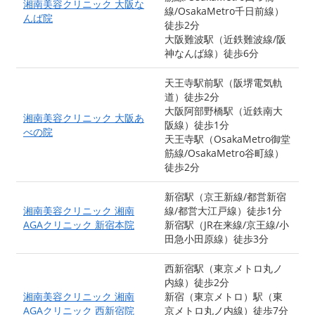
湘南美容クリニック 大阪な
線/OsakaMetro千日前線）
んば院
徒歩2分
大阪難波駅（近鉄難波線/阪
神なんば線）徒歩6分
天王寺駅前駅（阪堺電気軌
道）徒歩2分
大阪阿部野橋駅（近鉄南大
湘南美容クリニック 大阪あ
阪線）徒歩1分
べの院
天王寺駅（OsakaMetro御堂
筋線/OsakaMetro谷町線）
徒歩2分
新宿駅（京王新線/都営新宿
湘南美容クリニック 湘南
線/都営大江戸線）徒歩1分
AGAクリニック 新宿本院
新宿駅（JR在来線/京王線/小
田急小田原線）徒歩3分
西新宿駅（東京メトロ丸ノ
内線）徒歩2分
湘南美容クリニック 湘南
新宿（東京メトロ）駅（東
AGAクリニック 西新宿院
京メトロ丸ノ内線）徒歩7分