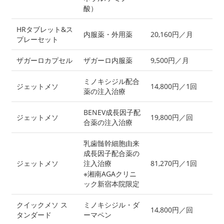
酸）
HRタブレット&ス
内服薬・外用薬
20,160円／月
プレーセット
ザガーロカプセル
ザガーロ内服薬
9,500円／月
ミノキシジル配合
ジェットメソ
14,800円／1回
薬の注入治療
BENEV成長因子配
ジェットメソ
19,800円／回
合薬の注入治療
乳歯髄幹細胞由来
成長因子配合薬の
ジェットメソ
注入治療
81,270円／1回
※湘南AGAクリニ
ック新宿本院限定
クイックメソ ス
ミノキシジル・ダ
14,800円／回
タンダード
ーマペン