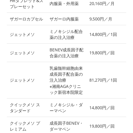
HRタブレット&ス
内服薬・外用薬
20,160円／月
プレーセット
ザガーロカプセル
ザガーロ内服薬
9,500円／月
ミノキシジル配合
ジェットメソ
14,800円／1回
薬の注入治療
BENEV成長因子配
ジェットメソ
19,800円／回
合薬の注入治療
乳歯髄幹細胞由来
成長因子配合薬の
ジェットメソ
注入治療
81,270円／1回
※湘南AGAクリニ
ック新宿本院限定
クイックメソ ス
ミノキシジル・ダ
14,800円／回
タンダード
ーマペン
クイックメソ プ
成長因子BENEV・
19,800円／回
レミアム
ダーマペン