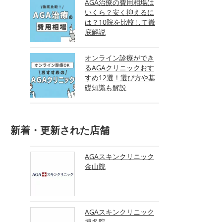
AGA治療の費用相場は
いくら？安く抑えるに
は？10院を比較して徹
底解説
オンライン診療ができ
るAGAクリニックおす
すめ12選！選び方や基
礎知識も解説
新着・更新された店舗
AGAスキンクリニック
金山院
AGAスキンクリニック
博多院