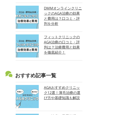
DMMオンラインクリニ
ックのAGA治療の効果
と費用は？口コミ・評
判を分析
フィットクリニックの
AGA治療の口コミ・評
判は？治療費用と効果
を徹底紹介！
おすすめ記事一覧
AGAおすすめクリニッ
ク12選！薄毛治療の選
び方や基礎知識も解説