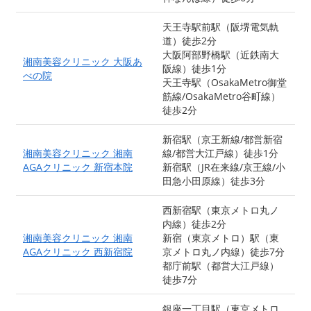
天王寺駅前駅（阪堺電気軌
道）徒歩2分
大阪阿部野橋駅（近鉄南大
湘南美容クリニック 大阪あ
阪線）徒歩1分
べの院
天王寺駅（OsakaMetro御堂
筋線/OsakaMetro谷町線）
徒歩2分
新宿駅（京王新線/都営新宿
湘南美容クリニック 湘南
線/都営大江戸線）徒歩1分
AGAクリニック 新宿本院
新宿駅（JR在来線/京王線/小
田急小田原線）徒歩3分
西新宿駅（東京メトロ丸ノ
内線）徒歩2分
湘南美容クリニック 湘南
新宿（東京メトロ）駅（東
AGAクリニック 西新宿院
京メトロ丸ノ内線）徒歩7分
都庁前駅（都営大江戸線）
徒歩7分
銀座一丁目駅（東京メトロ