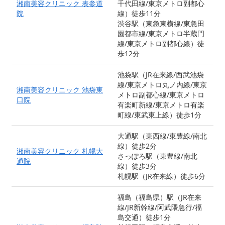
湘南美容クリニック 表参道
千代田線/東京メトロ副都心
院
線）徒歩11分
渋谷駅（東急東横線/東急田
園都市線/東京メトロ半蔵門
線/東京メトロ副都心線）徒
歩12分
池袋駅（JR在来線/西武池袋
線/東京メトロ丸ノ内線/東京
湘南美容クリニック 池袋東
メトロ副都心線/東京メトロ
口院
有楽町新線/東京メトロ有楽
町線/東武東上線）徒歩1分
大通駅（東西線/東豊線/南北
線）徒歩2分
湘南美容クリニック 札幌大
さっぽろ駅（東豊線/南北
通院
線）徒歩3分
札幌駅（JR在来線）徒歩6分
福島（福島県）駅（JR在来
線/JR新幹線/阿武隈急行/福
島交通）徒歩1分