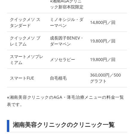
※湘南AGAクリニ
ック新宿本院限定
クイックメソ ス
ミノキシジル・ダ
14,800円／回
タンダード
ーマペン
クイックメソ プ
成長因子BENEV・
19,800円／回
レミアム
ダーマペン
スマートメソプレ
メソセラピー
19,800円／回
ミアム
360,000円／500
スマートFUE
自毛植毛
グラフト
※湘南美容クリニックのAGA・薄毛治療メニューの料金一覧
表です。
湘南美容クリニックのクリニック一覧