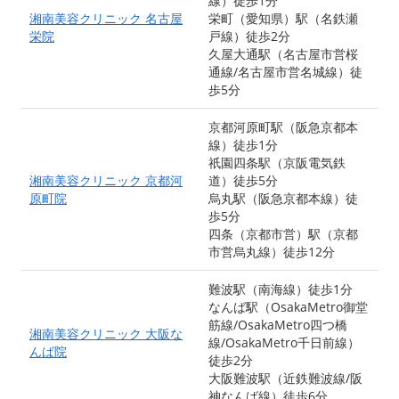
線）徒歩1分
湘南美容クリニック 名古屋
栄町（愛知県）駅（名鉄瀬
栄院
戸線）徒歩2分
久屋大通駅（名古屋市営桜
通線/名古屋市営名城線）徒
歩5分
京都河原町駅（阪急京都本
線）徒歩1分
祇園四条駅（京阪電気鉄
湘南美容クリニック 京都河
道）徒歩5分
原町院
烏丸駅（阪急京都本線）徒
歩5分
四条（京都市営）駅（京都
市営烏丸線）徒歩12分
難波駅（南海線）徒歩1分
なんば駅（OsakaMetro御堂
筋線/OsakaMetro四つ橋
湘南美容クリニック 大阪な
線/OsakaMetro千日前線）
んば院
徒歩2分
大阪難波駅（近鉄難波線/阪
神なんば線）徒歩6分