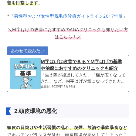
善を目指します
。
*「
男性型および女性型脱毛症診療ガイドライン2017年版
」
＼M字はげの改善におすすめのAGAクリニックも知りたい方
はこちら！／
あわせて読みたい
M字はげは改善できる？M字はげの基準
や治療におすすめのクリニックも紹介
「生え際が後退してきた」「額が広くなって
きた」など、M字はげが気になってきた方も
いるのではないでしょうか。しかし、どのよ
更新日:
2023年11月16日
うな状態のことをM字はげと呼ぶのか、はっ
きりと理解できていない方も多いはずです。
今回は、M字はげの基準や原因、予防・対策
2.頭皮環境の悪化
方法、おすすめのAGAクリニック3選を紹介
します。AGAクリニックの特徴や料金も詳し
く解説しているので、クリニック選びの参考
頭皮の日焼けや生活習慣の乱れ、喫煙、飲酒や暴飲暴食など
になるでしょう。ぜひ最後まで読んで
でホルモンバランスが乱れ、頭皮環境が悪化してしまったこ