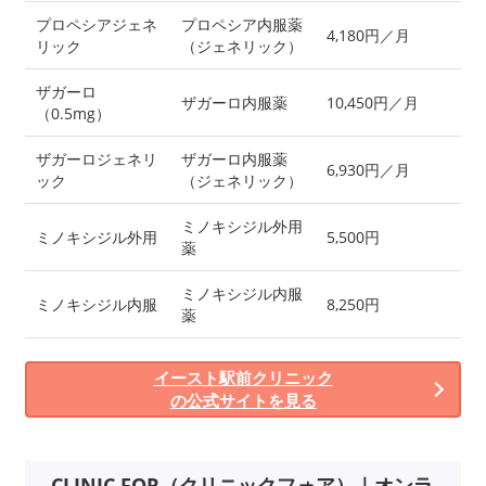
プロペシアジェネ
プロペシア内服薬
4,180円／月
リック
（ジェネリック）
ザガーロ
ザガーロ内服薬
10,450円／月
（0.5mg）
ザガーロジェネリ
ザガーロ内服薬
6,930円／月
ック
（ジェネリック）
ミノキシジル外用
ミノキシジル外用
5,500円
薬
ミノキシジル内服
ミノキシジル内服
8,250円
薬
イースト駅前クリニック
の公式サイトを見る
CLINIC FOR（クリニックフォア）｜オンラ