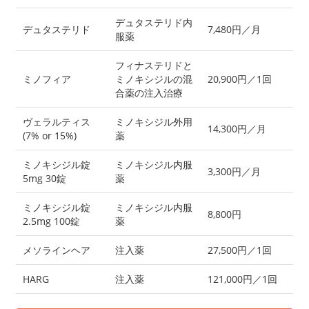
デュタステリド内
デュタステリド
7,480円／月
服薬
フィナステリドと
ミノフィア
ミノキシジルの混
20,900円／1回
合薬の注入治療
ヴェラルティス
ミノキシジル外用
14,300円／月
(7% or 15%)
薬
ミノキシジル錠
ミノキシジル内服
3,300円／月
5mg 30錠
薬
ミノキシジル錠
ミノキシジル内服
8,800円
2.5mg 100錠
薬
メソラインヘア
注入薬
27,500円／1回
HARG
注入薬
121,000円／1回