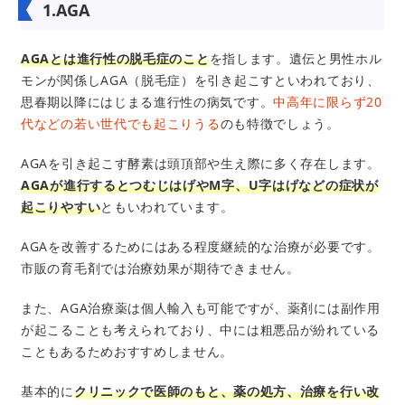
1.AGA
AGAとは進行性の脱毛症のこと
を指します。遺伝と男性ホル
モンが関係しAGA（脱毛症）を引き起こすといわれており、
思春期以降にはじまる進行性の病気です。
中高年に限らず20
代などの若い世代でも起こりうる
のも特徴でしょう。
AGAを引き起こす酵素は頭頂部や生え際に多く存在します。
AGAが進行するとつむじはげやM字、U字はげなどの症状が
起こりやすい
ともいわれています。
AGAを改善するためにはある程度継続的な治療が必要です。
市販の育毛剤では治療効果が期待できません。
また、AGA治療薬は個人輸入も可能ですが、薬剤には副作用
が起こることも考えられており、中には粗悪品が紛れている
こともあるためおすすめしません。
基本的に
クリニックで医師のもと、薬の処方、治療を行い改