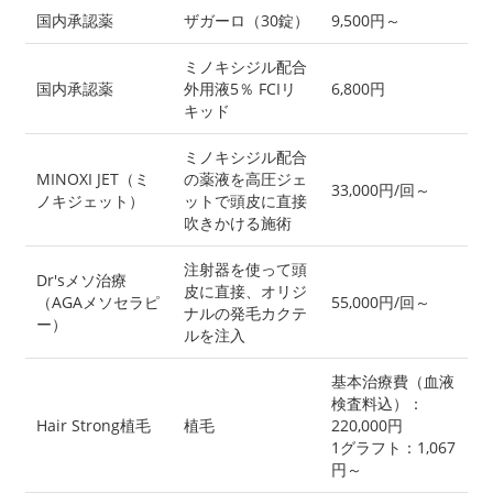
国内承認薬
ザガーロ（30錠）
9,500円～
ミノキシジル配合
国内承認薬
外用液5％ FCIリ
6,800円
キッド
ミノキシジル配合
MINOXI JET（ミ
の薬液を高圧ジェ
33,000円/回～
ノキジェット）
ットで頭皮に直接
吹きかける施術
注射器を使って頭
Dr'sメソ治療
皮に直接、オリジ
（AGAメソセラピ
55,000円/回～
ナルの発毛カクテ
ー）
ルを注入
基本治療費（血液
検査料込）：
Hair Strong植毛
植毛
220,000円
1グラフト：1,067
円～