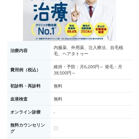
内服薬、外用薬、注入療法、自毛植
治療内容
毛、ヘアタトゥー
維持・予防：月6,200円～ 発毛：月
費用例（税込）
38,500円～
初診料・再診料
無料
血液検査
無料
オンライン診療
‐
無料カウンセリン
〇
グ