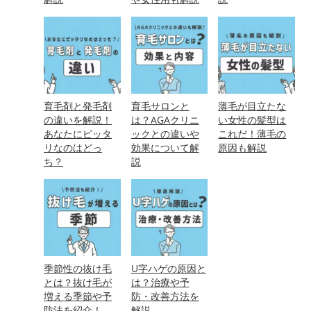
育毛剤と発毛剤
育毛サロンと
薄毛が目立たな
の違いを解説！
は？AGAクリニ
い女性の髪型は
あなたにピッタ
ックとの違いや
これだ！薄毛の
リなのはどっ
効果について解
原因も解説
ち？
説
季節性の抜け毛
U字ハゲの原因と
とは？抜け毛が
は？治療や予
増える季節や予
防・改善方法を
防法を紹介！
解説