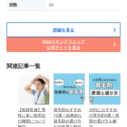
院数
60
詳細を見る
AGAスキンクリニック
公式サイトを見る
関連記事一覧
【医師監修】男
発毛剤おすすめ
20代におすすめ
性に多い脱毛症
10選！効果的な
の育毛剤9選！原
の種類について
発毛剤の選び方
因や選び方も解
解説
や女性用も解説
説