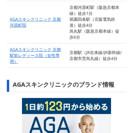
京都河原町駅（阪急京都本
線）徒歩1分
AGAスキンクリニック 京都
祇園四条駅（京阪電気鉄
河原町院
道）徒歩4分
烏丸駅（阪急京都本線）徒
歩6分
AGAスキンクリニック 京都
京都駅（JR在来線/JR新幹線/
駅前レディース院（女性専
京都市営烏丸線）徒歩4分
用）
AGAスキンクリニックのブランド情報