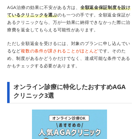
療が可能なAGAクリニック選びのポイントを
AGA治療の効果に不安がある方は、
全額返金保証制度を設け
解説。記事の後半
ているクリニックを選ぶ
のも一つの手です。全額返金保証が
あるクリニックなら、万が一効果に納得できなかった際に治
療費を返金してもらえる可能性があります。
ただし全額返金を受けるには、対象のプランに申し込んでい
るなど
複数の条件が課されることがほとんど
です。そのた
め、制度があるかどうかだけでなく、達成可能な条件である
かもチェックする必要があります。
オンライン診療に特化したおすすめAGA
クリニック3選