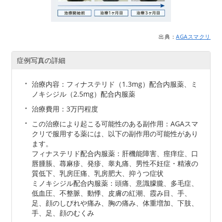
出典：
AGAスマクリ
症例写真の詳細
治療内容：フィナステリド（1.3mg）配合内服薬、ミ
ノキシジル（2.5mg）配合内服薬
治療費用：3万円程度
この治療により起こる可能性のある副作用：AGAスマ
クリで服用する薬には、以下の副作用の可能性があり
ます。
フィナステリド配合内服薬：肝機能障害、痙痒症、口
唇腫脹、蕁麻疹、発疹、睾丸痛、男性不妊症・精液の
質低下、乳房圧痛、乳房肥大、抑うつ症状
ミノキシジル配合内服薬：頭痛、意識朦朧、多毛症、
低血圧、不整脈、動悸、皮膚の紅潮、霞み目、手、
足、顔のしびれや痛み、胸の痛み、体重増加、下肢、
手、足、顔のむくみ