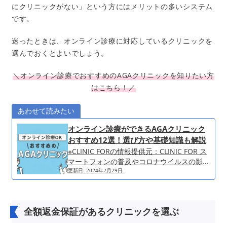
にクリニックがない」という方にはメリットの多いシステム
です。
迷ったときは、オンライン診療に対応しているクリニックを
選んでおくとよいでしょう。
＼オンライン診療でおすすめのAGAクリニックを知りたい方
はこちら！／
あわせて読みたい
オンライン診療ができるAGAクリニック
おすすめ12選！選び方や基礎知識も解説
※CLINIC FORの情報提供元：CLINIC FOR ス
マートフォンの普及やコロナウイルスの影響
もあり、ビデオ通話によるオンライン診療を
更新日:
2024年2月29日
導入する医療機関は年々増加しています。と
くにAGA治療・薄毛は他人に相談しづらい悩
みであることから、オンライン診療を利用す
全額返金保証があるクリニックを選ぶ
る人が多い傾向にあります。 この記事で
は、AGAの基礎知識をはじめ、オンライン診