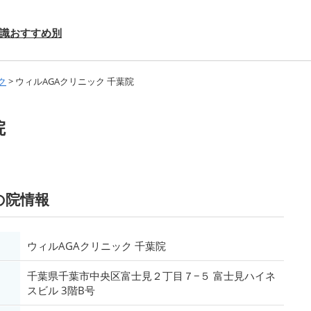
識
おすすめ別
ク
>
ウィルAGAクリニック 千葉院
院
の院情報
ウィルAGAクリニック 千葉院
千葉県千葉市中央区富士見２丁目７−５ 富士見ハイネ
スビル 3階B号