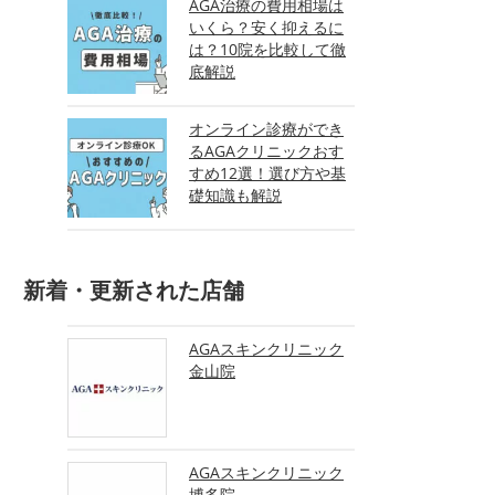
AGA治療の費用相場は
いくら？安く抑えるに
は？10院を比較して徹
底解説
オンライン診療ができ
るAGAクリニックおす
すめ12選！選び方や基
礎知識も解説
新着・更新された店舗
AGAスキンクリニック
金山院
AGAスキンクリニック
博多院