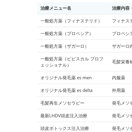
治療メニュー名
治療内容
一般処方薬（フィナステリド）
フィナス
一般処方薬（プロペシア）
プロペシ
一般処方薬（ザガーロ）
ザガーロ
一般処方薬（ビビスカル プロフ
毛髪栄養
ェッショナル）
オリジナル発毛薬 es men
内服薬
オリジナル発毛薬 es delta
外用薬
毛髪再生メソセラピー
発毛メソ
最新LHDV頭皮注入治療
発毛メソ
頭皮ボトックス注入治療
発毛メソ