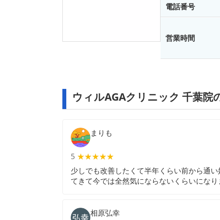
電話番号
営業時間
ウィルAGAクリニック 千葉院
まりも
5
★★★★★
★★★★★
少しでも改善したくて半年くらい前から通い
てきて今では全然気にならないくらいになり
相原弘幸