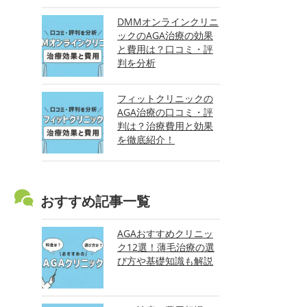
DMMオンラインクリニ
ックのAGA治療の効果
と費用は？口コミ・評
判を分析
フィットクリニックの
AGA治療の口コミ・評
判は？治療費用と効果
を徹底紹介！
おすすめ記事一覧
AGAおすすめクリニッ
ク12選！薄毛治療の選
び方や基礎知識も解説