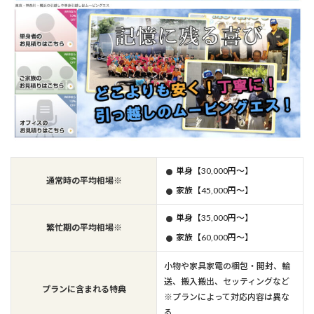
単身【30,000円～】
通常時の平均相場※
家族【45,000円～】
単身【35,000円～】
繁忙期の平均相場※
家族【60,000円～】
小物や家具家電の梱包・開封、輸
送、搬入搬出、セッティングなど
プランに含まれる特典
※プランによって対応内容は異な
る