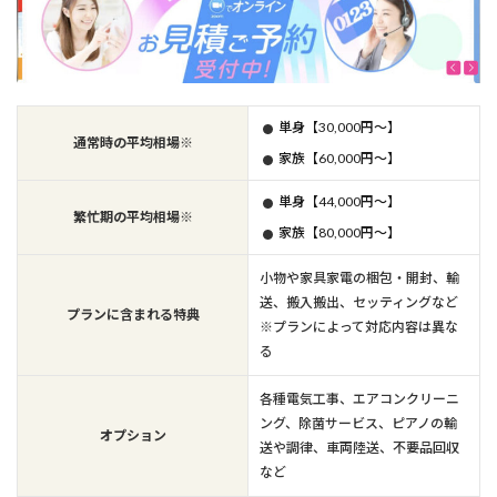
単身【30,000円～】
通常時の平均相場※
家族【60,000円～】
単身【44,000円～】
繁忙期の平均相場※
家族【80,000円～】
小物や家具家電の梱包・開封、輸
送、搬入搬出、セッティングなど
プランに含まれる特典
※プランによって対応内容は異な
る
各種電気工事、エアコンクリーニ
ング、除菌サービス、ピアノの輸
オプション
送や調律、車両陸送、不要品回収
など