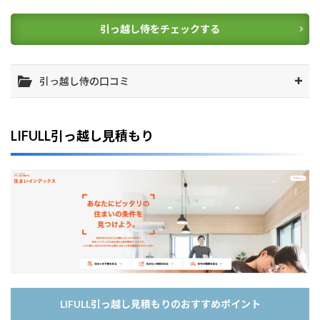
ま
と
引っ越し侍をチェックする
め
5
【
引っ越し侍の口コミ
エ
リ
ア
別
LIFULL引っ越し見積もり
】
お
す
す
め
の
引
越
し
業
者
を
見
LIFULL引っ越し見積もりのおすすめポイント
つ
け