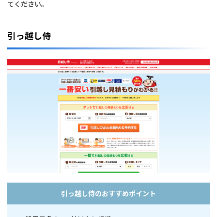
てください。
イ
ト
3
引っ越し侍
選
2
板
橋
区
で
お
す
す
め
の
引
越
し
業
者
5
選
引っ越し侍のおすすめポイント
3
板