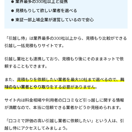
業界最多の300社以上と提携
橋
で
見積もりして欲しい業者を選べる
引
東証一部上場企業が運営しているので安心
越
し
業
者
「引越し侍」は業界最多の300社以上から、見積もり比較ができる
を
引越し一括見積もりサイトです。
選
ぶ
時
引越し業社とも連携しており、見積もり後にそのままネットで依
に
頼することもできます。
知
っ
て
また、
見積もりを依頼したい業者を最大10社まで選べるので、
興
お
味のない業者とやり取り
をする必要がありません
。
き
た
サイト内は料金相場や利用者の口コミなど引っ越しに関する情報
い
基
が満載なので、本当に信頼できる業者かどうか見極められます。
礎
知
「口コミで評価の高い引越し業者に依頼したい」という人は、引
識
越し侍にアクセスしてみましょう。
4