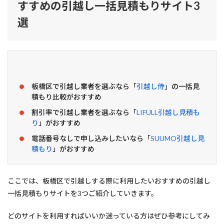
すすめの引越し一括見積もりサイト3
し
す
選
る
際
に
利
用
し
た
板橋区で引越し業者を選ぶなら「
引越し侍
」の一括見
い
積もり比較がおすすめ
お
す
割引率で引越し業者を選ぶなら「
LIFULL引越し見積も
す
り
」がおすすめ
め
の
電話番号なしで申し込みしたいなら「
SUUMO引越し見
引
積もり
」がおすすめ
越
し
一
括
ここでは、板橋区で引越しする際に利用したいおすすめの引越し
見
一括見積もりサイトを3つご紹介していきます。
積
も
り
どのサイトを利用すればいいか迷っている方はぜひ参考にしてみ
サ