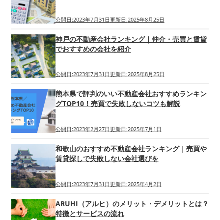
公開日:
2023年7月31日
更新日:
2025年8月25日
神戸の不動産会社ランキング｜仲介・売買と賃貸
でおすすめの会社を紹介
公開日:
2023年7月31日
更新日:
2025年8月25日
熊本県で評判のいい不動産会社おすすめランキン
グTOP10！売買で失敗しないコツも解説
公開日:
2023年2月27日
更新日:
2025年7月1日
和歌山のおすすめ不動産会社ランキング｜売買や
賃貸探しで失敗しない会社選びを
公開日:
2023年7月31日
更新日:
2025年4月2日
ARUHI（アルヒ）のメリット・デメリットとは？
特徴とサービスの流れ