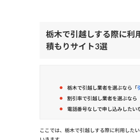
1
栃
木
で
栃木で引越しする際に利
引
越
積もりサイト3選
し
す
る
際
に
利
用
栃木で引越し業者を選ぶなら「
し
割引率で引越し業者を選ぶなら
た
い
電話番号なしで申し込みしたい
お
す
す
ここでは、栃木で引越しする際に利用したい
め
の
いきます。