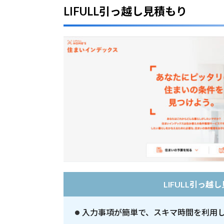
LIFULL引っ越し見積もり
府
県
か
ら
引
っ
越
し
業
者
を
探
す
LIFULL引っ
入力事項が簡単で、スキマ時間を利用