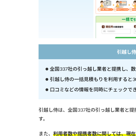
し
業
者
お
す
す
め
7
引越し
選
3
全国337社の引っ越し業者と提携し、
栃
木
引越し侍の一括見積もりを利用すると30
で
引
口コミなどの情報を同時にチェックで
越
し
業
引越し侍は、全国337社の引っ越し業者と
者
す。
を
選
また、
利用者数や提携者数に関しては、現在
ぶ