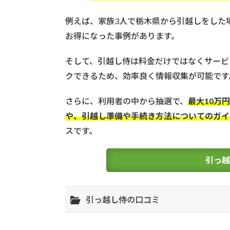
時
に
例えば、家族3人で栃木県から引越しをした場
知
お得になった事例があります。
っ
て
お
そして、引越し侍は料金だけではなくサービ
き
クできるため、効率良く情報収集が可能です
た
い
さらに、利用者の中から抽選で、
最大10万
基
礎
や、引越し準備や手続き方法についてのガイ
知
スです。
識
4
引っ
ま
と
め
引っ越し侍の口コミ
5
都
道