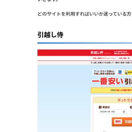
引
越
どのサイトを利用すればいいか迷っている方
し
一
括
引越し侍
見
積
も
り
サ
イ
ト
3
選
2
栃
木
の
引
越