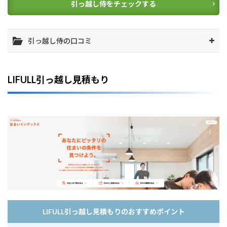
引っ越し侍をチェックする
5
都
道
府
引っ越し侍の口コミ
県
か
ら
引
LIFULL引っ越し見積もり
っ
越
し
業
者
を
探
す
LIFULL引っ越し見積もりのおすすめポイント