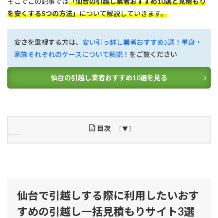
そこでこの記事では
「仙台の引越し業者おすすめ10選と見積もり
を安くする5つの方法」
について解説していきます。
安さを重視する方は、
安い引っ越し業者おすすめ5選！単身・
家族それぞれのケースについて解説！
をご覧ください
仙台の引越し業者おすすめ10選を見る
目次
1
仙
台
で
引
仙台で引越しする際に利用したいおす
越
し
すめの引越し一括見積もりサイト3選
す