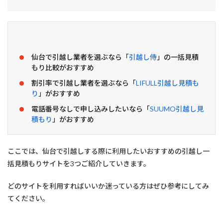
る
際
に
利
用
し
仙台で引越し業者を選ぶなら「
引越し侍
」の一括見積
た
い
もり比較がおすすめ
お
割引率で引越し業者を選ぶなら「
LIFULL引越し見積も
す
り
」がおすすめ
す
め
電話番号なしで申し込みしたいなら「
SUUMO引越し見
の
積もり
」がおすすめ
引
越
し
一
ここでは、仙台で引越しする際に利用したいおすすめの引越し一
括
括見積もりサイトを3つご紹介していきます。
見
積
も
どのサイトを利用すればいいか迷っている方はぜひ参考にしてみ
り
てください。
サ
イ
ト