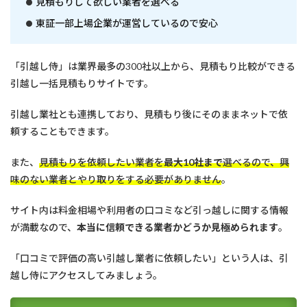
見積もりして欲しい業者を選べる
越
し
東証一部上場企業が運営しているので安心
業
者
を
「引越し侍」は業界最多の300社以上から、見積もり比較ができる
選
ぶ
引越し一括見積もりサイトです。
時
に
引越し業社とも連携しており、見積もり後にそのままネットで依
知
っ
頼することもできます。
て
お
また、
見積もりを依頼したい業者を
最大10社まで
選べるので、興
き
味のない業者とやり取りをする必要がありません
。
た
い
基
サイト内は料金相場や利用者の口コミなど引っ越しに関する情報
礎
が満載なので、
本当に信頼できる業者かどうか見極められます
。
知
識
「口コミで評価の高い引越し業者に依頼したい」という人は、引
4
越し侍にアクセスしてみましょう。
ま
と
め