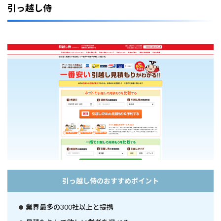
3
引っ越し侍
選
2
仙
台
の
引
越
し
業
者
お
す
す
め
1
0
選
引っ越し侍のおすすめポイント
3
仙
台
業界最多の300社以上と提携
で
引