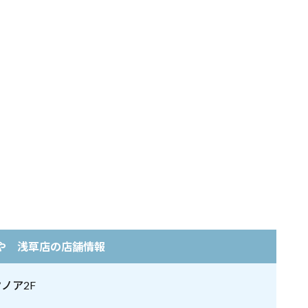
や 浅草店の店舗情報
ノア2F