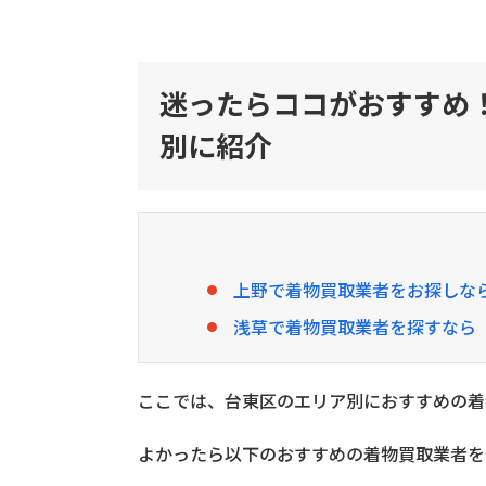
1
迷
っ
た
迷ったらココがおすすめ
ら
コ
別に紹介
コ
が
お
す
す
め
！
上野で着物買取業者をお探しな
台
浅草で着物買取業者を探すなら
東
区
の
着
ここでは、台東区のエリア別におすすめの着
物
買
よかったら以下のおすすめの着物買取業者を
取