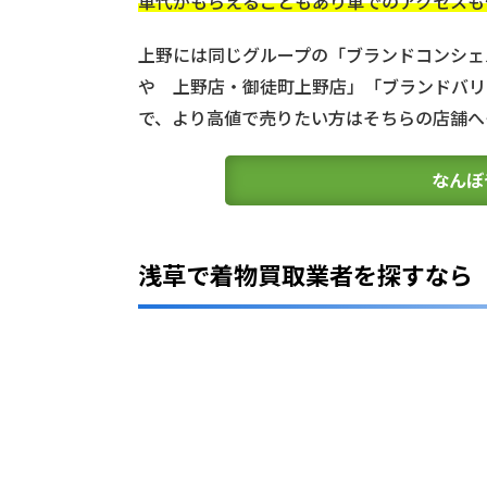
車代がもらえることもあり車でのアクセスも
を
選
上野には同じグループの「ブランドコンシェ
ぶ
や 上野店・御徒町上野店」「ブランドバリ
時
に
で、より高値で売りたい方はそちらの店舗へ
知
っ
なんぼ
て
お
き
た
浅草で着物買取業者を探すなら
い
基
礎
知
識
4
ま
と
め