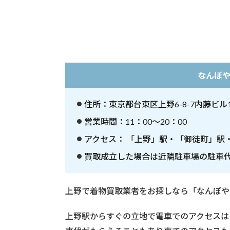
物
買
取
業
者
を
5
なんぼ
社
紹
介
住所：東京都台東区上野6-8-7内藤ビル1
営業時間：11：00〜20：00
3
台
アクセス： 「上野」駅・「御徒町」駅
東
区
買取成立した場合は近隣駐車場の駐車代
で
着
物
上野で着物買取業者をお探しなら「なんぼや
買
取
上野駅からすぐの立地で電車でのアクセスは
業
者