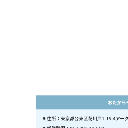
5
【
エ
リ
ア
別
】
着
物
買
取
業
者
を
見
つ
おたから
け
る
住所：東京都台東区花川戸1-15-4アーク