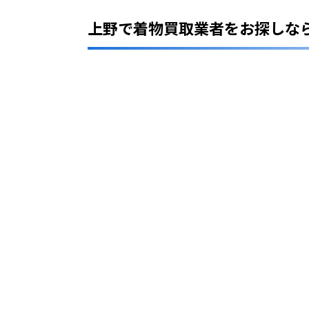
業
者
上野で着物買取業者をお探しな
を
エ
リ
ア
別
に
紹
介
2
台
東
区
で
お
す
す
め
の
着