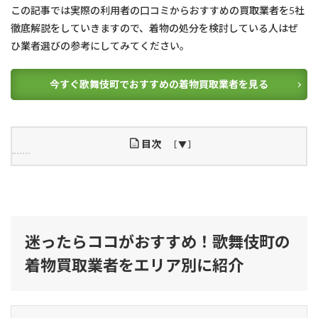
この記事では実際の利用者の口コミからおすすめの買取業者を5社
徹底解説をしていきますので、着物の処分を検討している人はぜ
ひ業者選びの参考にしてみてください。
今すぐ歌舞伎町でおすすめの着物買取業者を見る
目次
1
迷
っ
た
ら
迷ったらココがおすすめ！歌舞伎町の
コ
コ
着物買取業者をエリア別に紹介
が
お
す
す