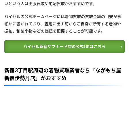
ま
いという人は出張買取や宅配買取がおすすめです。
と
め
バイセルの公式ホームページには着物買取の買取金額の目安が事
5
細かに書かれており、査定に出す前からご自身が所有する着物や
【
振袖、和装小物などの価値を把握することが可能です。
エ
リ
ア
バイセル新宿サブナード店の公式HPはこちら
別
】
着
物
買
新宿3丁目駅周辺の着物買取業者なら「ながもち屋
取
新宿伊勢丹店」がおすすめ
業
者
を
見
つ
け
る