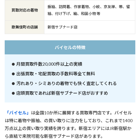
振袖、訪問着、作家着物、小紋、京友禅、帯、留
買取対応の着物
袖、付け下げ、紬、和装小物 等
歌舞伎町の店舗
新宿サブナード店
バイセルの特徴
月間買取件数20,000件以上の実績
出張買取・宅配買取の手数料等全て無料
汚れあり・シミありの着物でも快く査定してくれる
店頭買取であれば新宿サブナード店がおすすめ
「バイセル」
は全国10か所に展開する買取専門店です。バイセル
は特に着物や振袖、の買い取りに注力をしており、これまで1400
万点以上の買い取り実績を誇ります。新宿エリアにはJR新宿駅か
ら直結で来院可能な新宿サブナード店があります。