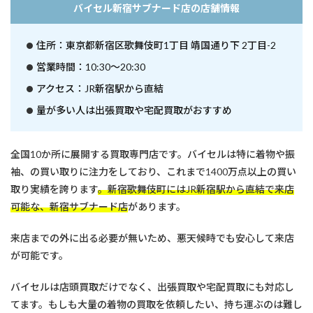
で
バイセル新宿サブナード店の店舗情報
着
物
買
住所：東京都新宿区歌舞伎町1丁目 靖国通り下 2丁目-2
取
業
営業時間：10:30～20:30
者
アクセス：JR新宿駅から直結
を
選
量が多い人は出張買取や宅配買取がおすすめ
ぶ
時
に
知
全国10か所に展開する買取専門店です。バイセルは特に着物や振
っ
袖、の買い取りに注力をしており、これまで1400万点以上の買い
て
取り実績を誇ります
。新宿歌舞伎町にはJR新宿駅から直結で来店
お
き
可能な、新宿サブナード店
があります。
た
い
来店までの外に出る必要が無いため、悪天候時でも安心して来店
基
礎
が可能です。
知
識
バイセルは店頭買取だけでなく、出張買取や宅配買取にも対応し
4
てます。もしも大量の着物の買取を依頼したい、持ち運ぶのは難し