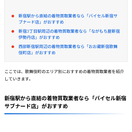
め
！
歌
新宿駅から直結の着物買取業者なら「バイセル新宿サ
舞
伎
ブナード店」がおすすめ
町
新宿3丁目駅周辺の着物買取業者なら「ながもち屋新宿
の
伊勢丹店」がおすすめ
着
物
西部新宿駅周辺の着物買取業者なら「おお蔵新宿歌舞
買
伎町店」がおすすめ
取
業
者
を
ここでは、歌舞伎町のエリア別におすすめの着物買取業者を紹介
エ
していきます。
リ
ア
別
に
新宿駅から直結の着物買取業者なら「バイセル新宿
紹
サブナード店」がおすすめ
介
2
歌
舞