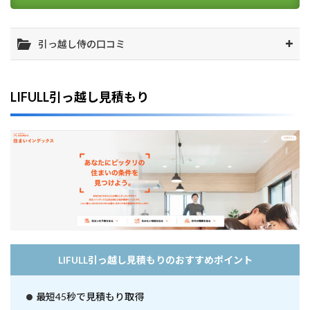
と
め
5
引っ越し侍の口コミ
【
大
阪
エ
LIFULL引っ越し見積もり
リ
ア
別
】
お
す
す
め
の
引
越
し
業
LIFULL引っ越し見積もりのおすすめポイント
者
を
見
最短45秒で見積もり取得
つ