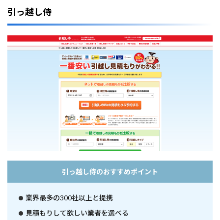
3
引っ越し侍
選
2
箕
面
市
で
お
す
す
め
の
引
越
し
業
者
5
選
引っ越し侍のおすすめポイント
3
箕
業界最多の300社以上と提携
面
市
見積もりして欲しい業者を選べる