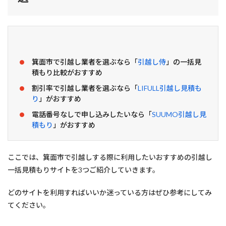
る
際
に
利
用
し
た
箕面市で引越し業者を選ぶなら「
引越し侍
」の一括見
い
積もり比較がおすすめ
お
す
割引率で引越し業者を選ぶなら「
LIFULL引越し見積も
す
り
」がおすすめ
め
の
電話番号なしで申し込みしたいなら「
SUUMO引越し見
引
積もり
」がおすすめ
越
し
一
括
ここでは、箕面市で引越しする際に利用したいおすすめの引越し
見
一括見積もりサイトを3つご紹介していきます。
積
も
り
どのサイトを利用すればいいか迷っている方はぜひ参考にしてみ
サ
てください。
イ
ト