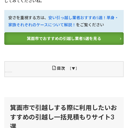
してみてくださいね。
安さを重視する方は、
安い引っ越し業者おすすめ5選！単身・
家族それぞれのケースについて解説！
をご覧ください
箕面市でおすすめの引越し業者5選を見る
目次
1
箕
面
市
で
箕面市で引越しする際に利用したいお
引
越
すすめの引越し一括見積もりサイト3
し
す
選