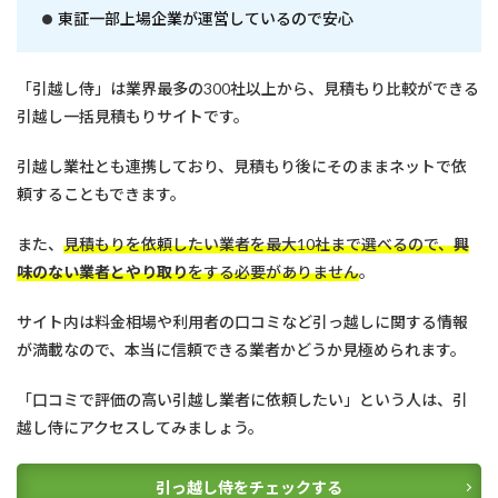
で
東証一部上場企業が運営しているので安心
引
越
し
業
「引越し侍」は業界最多の300社以上から、見積もり比較ができる
者
引越し一括見積もりサイトです。
を
選
ぶ
引越し業社とも連携しており、見積もり後にそのままネットで依
時
頼することもできます。
に
知
っ
また、
見積もりを依頼したい業者を最大10社まで選べるので、
興
て
味のない業者とやり取り
をする必要がありません
。
お
き
サイト内は料金相場や利用者の口コミなど引っ越しに関する情報
た
い
が満載なので、本当に信頼できる業者かどうか見極められます。
基
礎
「口コミで評価の高い引越し業者に依頼したい」という人は、引
知
識
越し侍にアクセスしてみましょう。
4
ま
引っ越し侍をチェックする