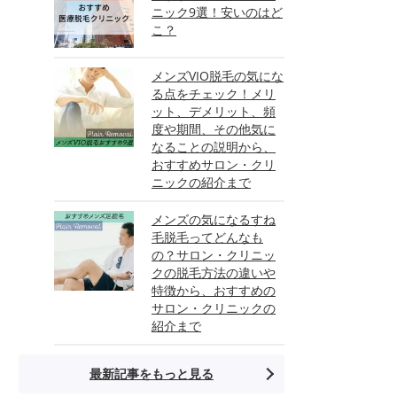
ニック9選！安いのはど
こ？
メンズVIO脱毛の気にな
る点をチェック！メリ
ット、デメリット、頻
度や期間、その他気に
なることの説明から、
おすすめサロン・クリ
ニックの紹介まで
メンズの気になるすね
毛脱毛ってどんなも
の？サロン・クリニッ
クの脱毛方法の違いや
特徴から、おすすめの
サロン・クリニックの
紹介まで
最新記事をもっと見る