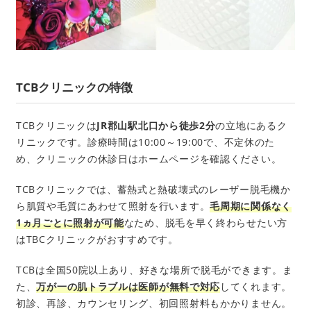
TCBクリニックの特徴
TCBクリニックは
JR郡山駅北口から徒歩2分
の立地にあるク
リニックです。診療時間は10:00～19:00で、不定休のた
め、クリニックの休診日はホームページを確認ください。
TCBクリニックでは、蓄熱式と熱破壊式のレーザー脱毛機か
ら肌質や毛質にあわせて照射を行います。
毛周期に関係なく
1ヵ月ごとに照射が可能
なため、脱毛を早く終わらせたい方
はTBCクリニックがおすすめです。
TCBは全国50院以上あり、好きな場所で脱毛ができます。ま
た、
万が一の肌トラブルは医師が無料で対応
してくれます。
初診、再診、カウンセリング、初回照射料もかかりません。