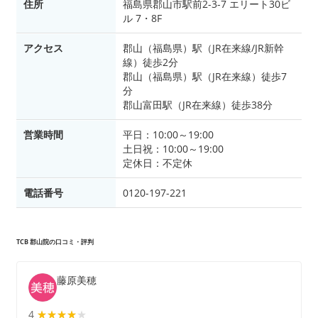
住所
福島県郡山市駅前2-3-7 エリート30ビ
ル 7・8F
アクセス
郡山（福島県）駅（JR在来線/JR新幹
線）徒歩2分
郡山（福島県）駅（JR在来線）徒歩7
分
郡山富田駅（JR在来線）徒歩38分
営業時間
平日：10:00～19:00
土日祝：10:00～19:00
定休日：不定休
電話番号
0120-197-221
TCB 郡山院の口コミ・評判
藤原美穂
4
★★★★★
★★★★