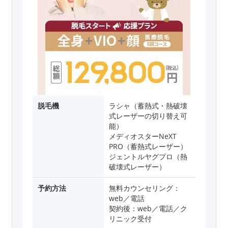
脱毛機
ラシャ（蓄熱式・熱破壊
式レーザーの切り替え可
能）
メディオスターNeXT
PRO（蓄熱式レーザー）
ジェントルヤグプロ（熱
破壊式レーザー）
予約方法
無料カウンセリング：
web／電話
契約後：web／電話／ク
リニック受付