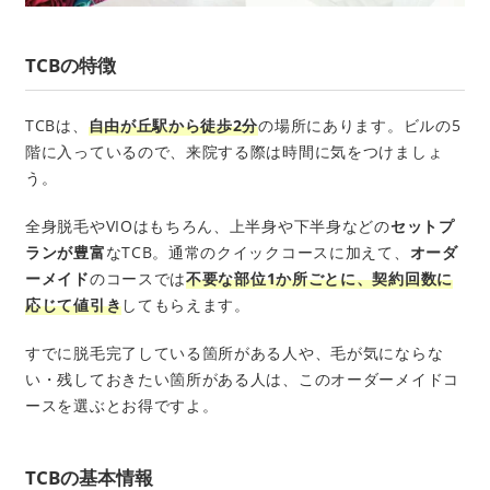
TCBの特徴
TCBは、
自由が丘駅から徒歩2分
の場所にあります。ビルの5
階に入っているので、来院する際は時間に気をつけましょ
う。
全身脱毛やVIOはもちろん、上半身や下半身などの
セットプ
ランが豊富
なTCB。通常のクイックコースに加えて、
オーダ
ーメイド
のコースでは
不要な部位1か所ごとに、契約回数に
応じて値引き
してもらえます。
すでに脱毛完了している箇所がある人や、毛が気にならな
い・残しておきたい箇所がある人は、このオーダーメイドコ
ースを選ぶとお得ですよ。
TCBの基本情報