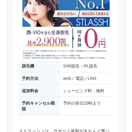
脱毛機
SHR脱毛・IPL脱毛
予約方法
web／電話／LINE
追加料金
シェービング料：無料
予約キャンセル期
予約の前日20時まで
限
ストラッシュは、サポート体制がきちんと整っ