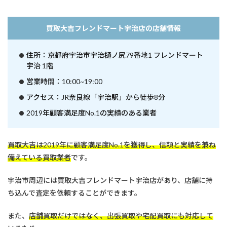
で
切
手
買取大吉フレンドマート宇治店の店舗情報
買
取
業
住所：京都府宇治市宇治樋ノ尻79番地1 フレンドマート
者
宇治 1階
を
選
営業時間：10:00~19:00
ぶ
アクセス：JR奈良線「宇治駅」から徒歩8分
時
に
2019年顧客満足度No.1の実績のある業者
知
っ
て
お
買取大吉は2019年に顧客満足度No.1を獲得し、信頼と実績を兼ね
き
備えている買取業者
です。
た
い
宇治市周辺には買取大吉フレンドマート宇治店があり、店舗に持
基
礎
ち込んで査定を依頼することができます。
知
識
また、
店舗買取だけではなく、出張買取や宅配買取にも対応して
4