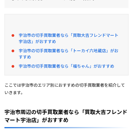
お
す
す
め
！
宇
宇治市の切手買取業者なら「買取大吉フレンドマート
治
市
宇治店」がおすすめ
の
宇治市の切手買取業者なら「トーカイ六地蔵店」がお
切
すすめ
手
買
宇治市の切手買取業者なら「福ちゃん」がおすすめ
取
業
者
を
ここでは宇治市のエリア別におすすめの切手買取業者を紹介して
エ
いきます。
リ
ア
別
に
宇治市周辺の切手買取業者なら「買取大吉フレンド
紹
マート宇治店」がおすすめ
介
2