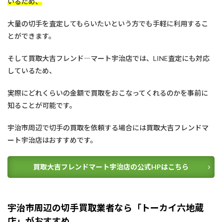
いるため、
ま
と
大量の切手を査定してもらいたいという方でも手軽に利用するこ
め
とができます。
5
【
そして買取大吉フレンド―マート宇治店では、LINE査定にも対応
京
都
しているため、
府
】
実際にどれくらいの金額で買取をおこなってくれるのかを事前に
切
手
知ることが可能です。
買
取
宇治市周辺で切手の買取を依頼する場合には買取大吉フレンドマ
業
者
ート宇治店はおすすめです。
を
見
つ
買取大吉フレンドマート宇治店の公式HPはこちら
け
る
宇治市周辺の切手買取業者なら「トーカイ六地蔵
店」がおすすめ