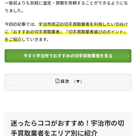
一昔前よりも気軽に査定・買取を依頼することができるようにな
りました。
今回の記事では、
宇治市周辺の切手買取業者を利用したい方向け
に「おすすめの切手買取業者」「切手買取業者選びのポイント」
をご紹介
していきます。
今すぐ宇治市でおすすめの切手買取業者を見る
目次
1
迷
っ
た
ら
迷ったらココがおすすめ！宇治市の切
コ
コ
手買取業者をエリア別に紹介
が