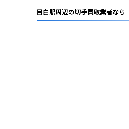
知
っ
目白駅周辺の切手買取業者なら
て
お
き
た
い
基
礎
知
識
4
ま
と
め
5
【
エ
リ
ア