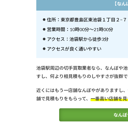
【なん
7
社
紹
住所：東京都豊島区東池袋１丁目２−７
介
営業時間：10時00分～21時00分
3
アクセス：池袋駅から徒歩3分
豊
島
アクセスが良く通いやすい
区
で
切
池袋駅周辺の切手買取業者なら、なんぼや池
手
すし、何より相見積もりのしやすさが抜群で
買
取
業
近くにはもう一店舗なんぼやがありますし、
者
舗で見積もりをもらって、
一番高い店舗を見
を
選
ぶ
なんぼ
時
に