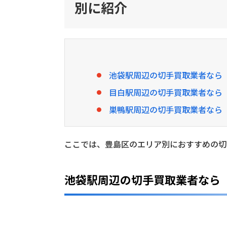
別に紹介
コ
が
お
す
す
め
！
池袋駅周辺の切手買取業者なら
豊
目白駅周辺の切手買取業者なら
島
区
巣鴨駅周辺の切手買取業者なら
の
切
手
ここでは、豊島区のエリア別におすすめの切
買
取
業
池袋駅周辺の切手買取業者なら
者
を
エ
リ
ア