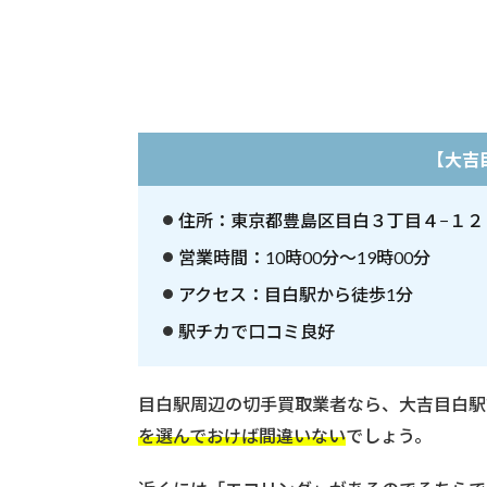
別
】
切
手
買
取
業
【大吉
者
を
住所：東京都豊島区目白３丁目４−１２ 
見
つ
営業時間：10時00分～19時00分
け
る
アクセス：目白駅から徒歩1分
駅チカで口コミ良好
目白駅周辺の切手買取業者なら、大吉目白駅
を選んでおけば間違いない
でしょう。