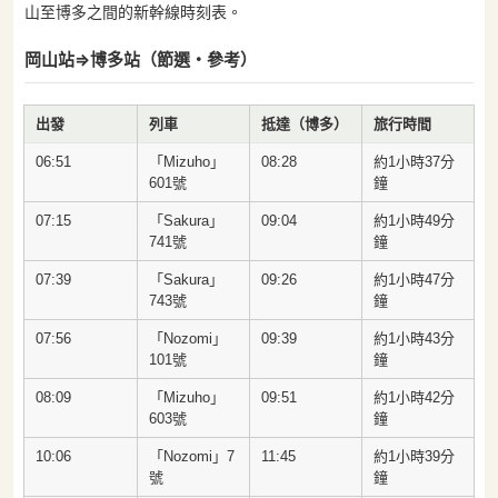
山至博多之間的新幹線時刻表。
岡山站⇒博多站（節選・參考）
出發
列車
抵達（博多）
旅行時間
06:51
「Mizuho」
08:28
約1小時37分
601號
鐘
07:15
「Sakura」
09:04
約1小時49分
741號
鐘
07:39
「Sakura」
09:26
約1小時47分
743號
鐘
07:56
「Nozomi」
09:39
約1小時43分
101號
鐘
08:09
「Mizuho」
09:51
約1小時42分
603號
鐘
10:06
「Nozomi」7
11:45
約1小時39分
號
鐘