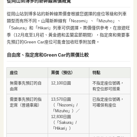
從岡山到博多的新幹線票價概覽
從岡山站到博多站的新幹線票價會根據您選擇的座位等級和列車
類型而有所不同。山陽新幹線有「Nozomi」、「Mizuho」、
「Sakura」和「Hikari」列車可供選擇。票價僅供參考，在旅遊旺
季（12月底至1月初、黃金週和盂蘭盆節期間），指定席和需要事
先預訂的Green Car座位可能會加收旺季附加費。
自由席、指定席和Green Car的票價比較
座位
票價（預估）
特點
無需事先預訂的自
12,100日圓
不指定座位號碼，
由席
有空位即可搭乘
需要事先預訂的指
13,570日圓
已指定座位號碼，
定席（普通車廂）
（「Nozomi」/
可確保有座位
「Mizuho」）／
12,830日圓
（「Sakura」/
「Hikari」）