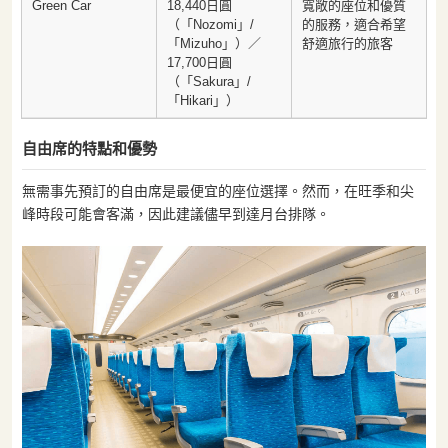
Green Car
18,440日圓
寬敞的座位和優質
（「Nozomi」/
的服務，適合希望
「Mizuho」）／
舒適旅行的旅客
17,700日圓
（「Sakura」/
「Hikari」）
自由席的特點和優勢
無需事先預訂的自由席是最便宜的座位選擇。然而，在旺季和尖
峰時段可能會客滿，因此建議儘早到達月台排隊。