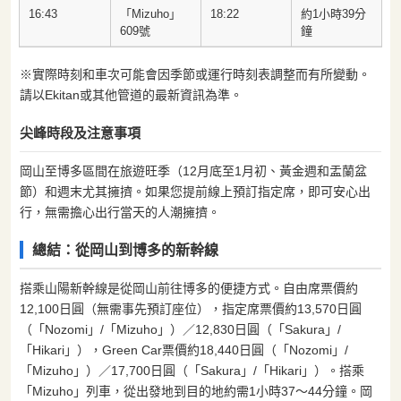
16:43
「Mizuho」
18:22
約1小時39分
609號
鐘
※實際時刻和車次可能會因季節或運行時刻表調整而有所變動。
請以Ekitan或其他管道的最新資訊為準。
尖峰時段及注意事項
岡山至博多區間在旅遊旺季（12月底至1月初、黃金週和盂蘭盆
節）和週末尤其擁擠。如果您提前線上預訂指定席，即可安心出
行，無需擔心出行當天的人潮擁擠。
總結：從岡山到博多的新幹線
搭乘山陽新幹線是從岡山前往博多的便捷方式。自由席票價約
12,100日圓（無需事先預訂座位），指定席票價約13,570日圓
（「Nozomi」/「Mizuho」）／12,830日圓（「Sakura」/
「Hikari」），Green Car票價約18,440日圓（「Nozomi」/
「Mizuho」）／17,700日圓（「Sakura」/「Hikari」）。搭乘
「Mizuho」列車，從出發地到目的地約需1小時37〜44分鐘。岡