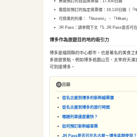
無需預訂的自由席票價：17,830日圓
需提前預訂的指定席票價：19,110日圓（「Nozo
可搭乘的列車：「Nozomi」、「Hikari」
JR Pass：請參閱下文「5. JR Pass
博多作為旅遊目的地的吸引力
博多是福岡縣的中心都市，也是著名的美食之
多旅遊景點，例如博多祇園山笠、太宰府天滿
可到達博多。
目錄
從名古屋到博多的新幹線票價
從名古屋到博多的旅行時間
哪趟列車速度最快？
如何預訂新幹線車票
JR Pass是否可在名古屋～博多區間使用？