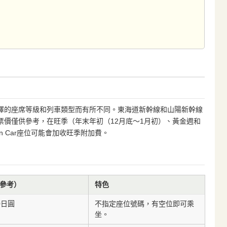
擇的座席等級和列車類型而有所不同。東海道新幹線和山陽新幹線
選擇。票價僅供參考，在旺季（年末年初（12月底～1月初）、黃金週和
n Car座位可能會加收旺季附加費。
參考）
特色
30日圓
不指定座位號碼，有空位即可乘
坐。