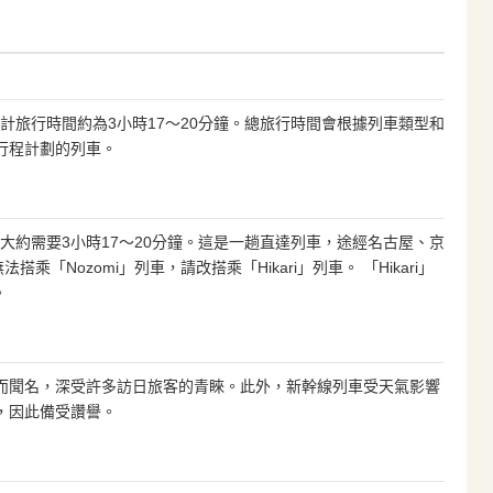
預計旅行時間約為3小時17～20分鐘。總旅行時間會根據列車類型和
行程計劃的列車。
多大約需要3小時17～20分鐘。這是一趟直達列車，途經名古屋、京
乘「Nozomi」列車，請改搭乘「Hikari」列車。 「Hikari」
。
而聞名，深受許多訪日旅客的青睞。此外，新幹線列車受天氣影響
，因此備受讚譽。