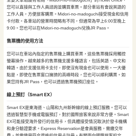
您可以直接與工作人員諮詢並購買車票。部分車站有會說英語的
工作人員，方便旅客購票。Midori-no-madoguchi接受現金和信用
卡付款。各車站的營業時間略有不同，但通常為早上6:00至晚上
9:00。您也可以在Midori-no-madoguchi兌換JR Pass。
售票機的使用方法
您可以在車站內指定的售票機上購買車票，這些售票機採用觸控
螢幕操作。越來越多的售票機支援多種語言，包括英語、中文和
韓語。由於支援信用卡支付，即使沒有現金也可以使用。一大優
點是，即使在售票窗口擁擠的高峰時段，您也可以順利購票。如
果您持有JR Pass，也可以透過售票機預訂座位。
線上預訂（Smart EX）
Smart EX是東海道、山陽和九州新幹線的線上預訂服務。您可以
透過智慧型手機或電腦預訂，對於國際旅客來說非常方便。Smart
EX可能接受海外發行的信用卡，但具體接受情況取決於發卡機構
和身分驗證要求。Express Reservation是會員服務，需繳交年
費，並需使用符合資格的信用卡註冊。有關面向國際旅客的文