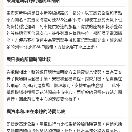
東海道新幹線的速度與特點
東海道新幹線是日本新幹線網路的一部分，以其高安全性和準點
率而聞名。其最高時速可達285公里/小時，即使在惡劣天氣下也
能保持穩定運轉。列車提供舒適的旅程，寬敞的座椅和乾淨整潔
的設施讓乘客倍感安心。許多列車在每個座位上都配備了電源插
座，方便乘客在旅途中為智慧型手機和筆記型電腦充電。越來越
多的列車也提供Wi-Fi服務，方便乘客在車上上網。
與飛機的所需時間比較
與飛機相比，新幹線在總所需時間方面通常更具優勢，因為它省
去了機場辦理登機手續、安檢和登機流程。搭乘飛機，您需要在
起飛前1-2小時到達機場，辦理報到、安檢並前往登機口。此外，
抵達機場後還需要花時間前往市中心。而新幹線只需在各站之間
運行，因此前往市中心的速度要快得多。
與汽車和JR在來線的時間比較
即使走高速公路，駕車出行也比搭乘新幹線耗時更長，這還包括
交通擁堵和中途休息站的時間。此外，日本高速公路收費高昂，