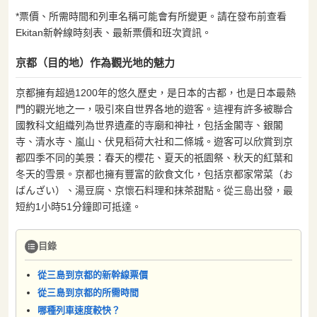
*票價、所需時間和列車名稱可能會有所變更。請在發布前查看
Ekitan新幹線時刻表、最新票價和班次資訊。
京都（目的地）作為觀光地的魅力
京都擁有超過1200年的悠久歷史，是日本的古都，也是日本最熱
門的觀光地之一，吸引來自世界各地的遊客。這裡有許多被聯合
國教科文組織列為世界遺產的寺廟和神社，包括金閣寺、銀閣
寺、清水寺、嵐山、伏見稻荷大社和二條城。遊客可以欣賞到京
都四季不同的美景：春天的櫻花、夏天的祇園祭、秋天的紅葉和
冬天的雪景。京都也擁有豐富的飲食文化，包括京都家常菜（お
ばんざい）、湯豆腐、京懷石料理和抹茶甜點。從三島出發，最
短約1小時51分鐘即可抵達。
目錄
從三島到京都的新幹線票價
從三島到京都的所需時間
哪種列車速度較快？