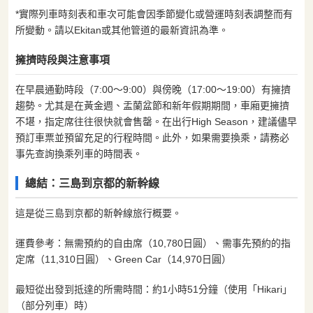
*實際列車時刻表和車次可能會因季節變化或營運時刻表調整而有
所變動。請以Ekitan或其他管道的最新資訊為準。
擁擠時段與注意事項
在早晨通勤時段（7:00～9:00）與傍晚（17:00～19:00）有擁擠
趨勢。尤其是在黃金週、盂蘭盆節和新年假期期間，車廂更擁擠
不堪，指定席往往很快就會售罄。在出行High Season，建議儘早
預訂車票並預留充足的行程時間。此外，如果需要換乘，請務必
事先查詢換乘列車的時間表。
總結：三島到京都的新幹線
這是從三島到京都的新幹線旅行概要。
運費參考：無需預約的自由席（10,780日圓）、需事先預約的指
定席（11,310日圓）、Green Car（14,970日圓）
最短從出發到抵達的所需時間：約1小時51分鐘（使用「Hikari」
（部分列車）時）