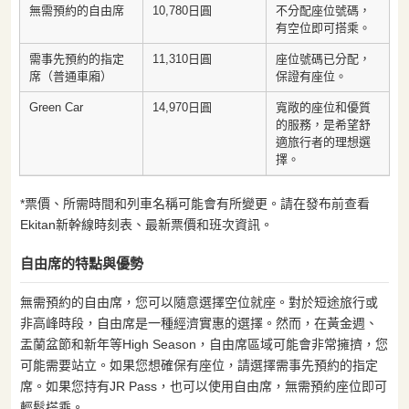
無需預約的自由席
10,780日圓
不分配座位號碼，
有空位即可搭乘。
需事先預約的指定
11,310日圓
座位號碼已分配，
席（普通車廂）
保證有座位。
Green Car
14,970日圓
寬敞的座位和優質
的服務，是希望舒
適旅行者的理想選
擇。
*票價、所需時間和列車名稱可能會有所變更。請在發布前查看
Ekitan新幹線時刻表、最新票價和班次資訊。
自由席的特點與優勢
無需預約的自由席，您可以隨意選擇空位就座。對於短途旅行或
非高峰時段，自由席是一種經濟實惠的選擇。然而，在黃金週、
盂蘭盆節和新年等High Season，自由席區域可能會非常擁擠，您
可能需要站立。如果您想確保有座位，請選擇需事先預約的指定
席。如果您持有JR Pass，也可以使用自由席，無需預約座位即可
輕鬆搭乘。