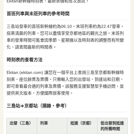
Ekitan新幹線時刻表、最新票價和班次資訊。
首班列車與末班列車的參考時間
三島站發車的首班新幹線約為06:10，末班列車約為22:47發車。
搭乘清晨的列車，您可以盡情享受京都地區的觀光之旅。末班列
車的發車時間可能會因季節、星期幾以及時刻表的調整而有所變
化，請查閱最新的時間表。
時刻表的查看方法
Ekitan (ekitan.com) 讓您在一個平台上查詢三島至京都新幹線時
刻表、座位餘票及票價。只需輸入您的出發站、到達站和日期，
即可查看最合適的列車及票價。該服務支援智慧型手機訪問，並
提供英文版本，方便國際旅客使用。
三島站⇒京都站（摘錄・參考）
出發（三島）
列車
抵達（京都）
從出發到抵達
的所需時間