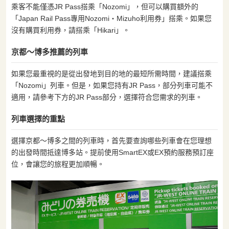
乘客不能僅憑JR Pass搭乘「Nozomi」，但可以購買額外的
「Japan Rail Pass專用Nozomi・Mizuho利用券」搭乘。如果您
沒有購買利用券，請搭乘「Hikari」。
京都〜博多推薦的列車
如果您最重視的是從出發地到目的地的最短所需時間，建議搭乘
「Nozomi」列車。但是，如果您持有JR Pass，部分列車可能不
適用，請參考下方的JR Pass部分，選擇符合您需求的列車。
列車選擇的重點
選擇京都〜博多之間的列車時，首先要查詢哪些列車會在您理想
的出發時間抵達博多站。提前使用SmartEX或EX預約服務預訂座
位，會讓您的旅程更加順暢。