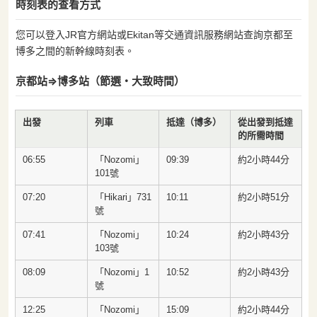
時刻表的查看方式
您可以登入JR官方網站或Ekitan等交通資訊服務網站查詢京都至
博多之間的新幹線時刻表。
京都站⇒博多站（節選・大致時間）
出發
列車
抵達（博多）
從出發到抵達
的所需時間
06:55
「Nozomi」
09:39
約2小時44分
101號
07:20
「Hikari」731
10:11
約2小時51分
號
07:41
「Nozomi」
10:24
約2小時43分
103號
08:09
「Nozomi」1
10:52
約2小時43分
號
12:25
「Nozomi」
15:09
約2小時44分