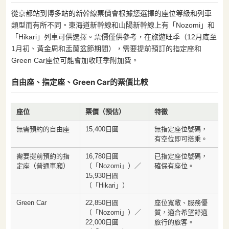
從京都站到博多站的新幹線票價會根據您選擇的座位等級和列車
類型而有所不同。東海道新幹線和山陽新幹線上有「Nozomi」和
「Hikari」列車可供選擇。票價僅供參考，在旅遊旺季（12月底至
1月初、黃金周和盂蘭盆節期間），需要提前預訂的指定座和
Green Car座位可能會加收旺季附加費。
自由座、指定座、Green Car的票價比較
座位
票價（預估）
特徵
無需預約的自由座
15,400日圓
無指定座位號碼，
有空位即可搭乘。
需要提前預約的指
16,780日圓
已指定座位號碼，
定座（普通車廂）
（「Nozomi」）／
確保有座位。
15,930日圓
（「Hikari」）
Green Car
22,850日圓
座位寬敞、服務優
（「Nozomi」）／
質，適合希望舒適
22,000日圓
旅行的旅客。