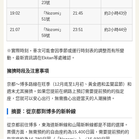
23號
19:02
「Nozomi」
21:45
約2小時43分
51號
21:07
「Nozomi」
23:51
約2小時44分
59號
※實際時刻・車次可能會因季節或運行時刻表的調整而有所變
動。最新資訊請在Ekitan等處確認。
擁擠時段及注意事項
京都〜博多路線在旺季（12月底至1月初、黃金週和盂蘭盆節）和
週末尤其擁擠。如果您提前在網路上預訂需要提前預約的指定
座，您就可以安心出行，無需擔心出遊當天的人潮擁擠。
摘要：從京都到博多的新幹線
從京都前往博多，東海道新幹線和山陽新幹線都是不錯的選擇。
票價方面，無需預約的自由座約為15,400日圓，需要提前預約的
指定座約為16,780日圓（「Nozomi」）／15,930日圓