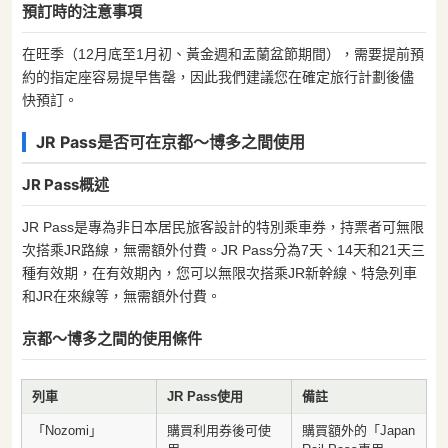
預訂時的注意事項
在旺季（12月底至1月初、黃金週和盂蘭盆節期間），需要提前預
約的指定座容易提早售罄，因此我們建議您在確定旅行計劃後儘
快預訂。
JR Pass是否可在京都〜博多之間使用
JR Pass概述
JR Pass是專為非日本居民旅客設計的特別乘車券，持票者可無限
次搭乘JR路線，無需額外付費。JR Pass分為7天、14天和21天三
種有效期，在有效期內，您可以無限次搭乘JR新幹線、特急列車
和JR在來線等，無需額外付費。
京都〜博多之間的使用條件
列車
JR Pass使用
備註
「Nozomi」
購買利用券後可使
購買額外的「Japan