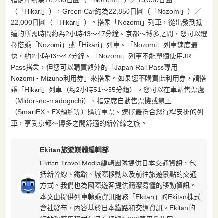
（「Hikari」），Green Car約為22,850日圓（「Nozomi」）／
22,000日圓（「Hikari」）。搭乘「Nozomi」列車，從出發到抵
達的所需時間約為2小時43〜47分鐘。京都〜博多之間，您可以選
擇搭乘「Nozomi」或「Hikari」列車。「Nozomi」列車速度最
快，約2小時43〜47分鐘。「Nozomi」列車不能單獨使用JR
Pass搭乘，但您可以購買額外的「Japan Rail Pass專用
Nozomi・Mizuho利用券」來搭乘。如果您不購買此利用券，請搭
乘「Hikari」列車（約2小時51〜55分鐘）。您可以在車站售票處
（Midori-no-madoguchi）、指定席自動售票機或線上
（SmartEX、EX預約等）購買車票。選擇最符合您行程安排的列
車，享受京都〜博多之間舒適的新幹線之旅。
Ekitan旅遊媒體編輯部
Ekitan Travel Media編輯團隊提供日本交通資訊，包
括新幹線、鐵路、城際移動以及前往旅遊景點的交通
方式。我們也為國際遊客提供簡潔易懂的移動資訊。
本文由提供列車轉乘資訊服務「Ekitan」的Ekitan株式
會社發布，內容基於日本鐵路和交通資訊。Ekitan的