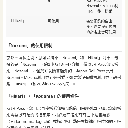
用
Rail Pass專用
Nozomi・Mizuho利
用券」後可搭乘
「Hikari」
可使用
無需預約的自由
座、需要提前預約
的指定座皆可使用
「Nozomi」的使用限制
京都〜博多之間，您可以搭乘「Nozomi」和「Hikari」列車。最
快的是「Nozomi」，約2小時43〜47分鐘。僅憑JR Pass無法搭
乘「Nozomi」，但您可以購買額外的「Japan Rail Pass專用
Nozomi・Mizuho利用券」來搭乘。如果您沒有購買利用券，請搭
乘「Hikari」（約2小時51〜55分鐘）。
「Hikari」・「Kodama」的使用條件
持JR Pass，您可以直接搭乘無需預約的自由座列車。如果您想搭
乘需要提前預約的指定座，則必須在搭乘前前往車站售票處
（Midori-no-madoguchi）或指定席自動售票機進行座位預約。座
位預約本身無需額外付費。