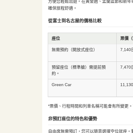
方便您輕鬆出遊。在黃金週、盂蘭盆節和新年
確保旅程舒適。
從富士到名古屋的價格比較
座位
票價（
無需預約（開放式座位）
7,14
預留座位（標準艙）需提前預
7,47
約。
Green Car
11,1
*票價、行程時間和列車名稱可能會有所變更。請
非預訂座位的特色和優勢
自由席無需預訂，您可以隨意選擇空位就座。