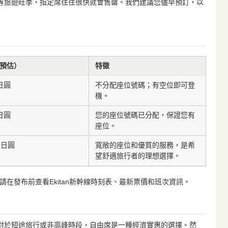
等旅遊旺季，指定席往往很快就會售罄。我們建議您儘早預訂，以
預估）
特徵
0日圓
不分配座位號碼；有空位即可登
機。
0日圓
您的座位號碼已分配，保證您有
座位。
30日圓
寬敞的座位和優質的服務，是希
望舒適旅行者的理想選擇。
在發布前查看Ekitan新幹線時刻表、最新票價和班次資訊。
對於短途旅行或非高峰時段，自由席是一種經濟實惠的選擇。然