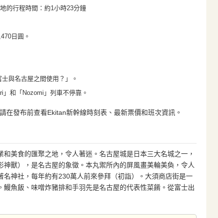
的地的行程時間：約1小時23分鐘
470日圓。
在新富士與名古屋之間使用？」。
ri」和「Nozomi」列車不停靠。
在發布前查看Ekitan新幹線時刻表、最新票價和班次資訊。
業和美食的匯聚之地，令人著迷。名古屋城是日本三大名城之一，
形神獸），是名古屋的象徵。本丸禦所內的屏風畫美輪美奐，令人
著名神社，每年約有230萬人前來參拜（初詣）。大須商店街是一
。鰻魚飯、味噌炸豬排和手羽先是名古屋的代表性菜餚。從富士出