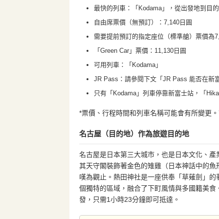
最快的列車：「Kodama」，從出發地到目
自由席票價（無預訂）：7,140日圓
需要提前預訂的指定座位（標準艙）票價為7,
「Green Car」票價：11,130日圓
可用列車：「Kodama」
JR Pass：請參閱下文「JR Pass 能否
只有「Kodama」列車停靠新富士站，「Hika
*票價、行程時間和列車名稱可能會有所變更。請
名古屋（目的地）作為旅遊目的地
名古屋是日本第三大城市，也是日本文化、產
其天守閣裝飾著金色的雉雞（日本神話中的魚
嘆為觀止。熱田神社是一座供奉「草薙劍」的
個獨特的區域，融合了下町風情與多國籍美食
發，只需1小時23分鐘即可抵達。