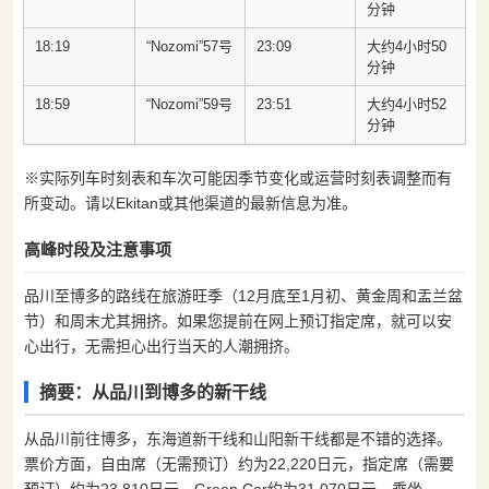
分钟
18:19
“Nozomi”57号
23:09
大约4小时50
分钟
18:59
“Nozomi”59号
23:51
大约4小时52
分钟
※实际列车时刻表和车次可能因季节变化或运营时刻表调整而有
所变动。请以Ekitan或其他渠道的最新信息为准。
高峰时段及注意事项
品川至博多的路线在旅游旺季（12月底至1月初、黄金周和盂兰盆
节）和周末尤其拥挤。如果您提前在网上预订指定席，就可以安
心出行，无需担心出行当天的人潮拥挤。
摘要：从品川到博多的新干线
从品川前往博多，东海道新干线和山阳新干线都是不错的选择。
票价方面，自由席（无需预订）约为22,220日元，指定席（需要
预订）约为23,810日元，Green Car约为31,070日元。乘坐