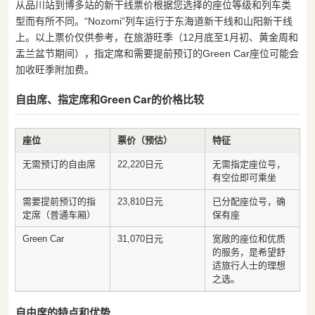
从品川站到博多站的新干线票价根据您选择的座位等级和列车类
型而有所不同。“Nozomi”列车运行于东海道新干线和山阳新干线
上。以上票价仅供参考，在旅游旺季（12月底至1月初、黄金周和
盂兰盆节期间），指定席和需要提前预订的Green Car座位可能会
加收旺季附加费。
自由席、指定席和Green Car的价格比较
座位
票价（预估）
特征
无需预订的自由席
22,220日元
无需指定座位号，
有空位即可乘坐
需要提前预订的指
23,810日元
已分配座位号，确
定席（普通车厢）
保有座
Green Car
31,070日元
宽敞的座位和优质
的服务，是希望舒
适旅行人士的理想
之选。
自由席的特点和优势