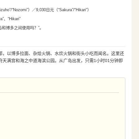
“Nozomi”）／9,030日元（“Sakura”/“Hikari”）
、“Hikari”
以在广岛和博多之间使用吗？”。
都，以博多拉面、杂烩火锅、水炊火锅和街头小吃而闻名。这里还
府天满宫和海之中道海滨公园。从广岛出发，只需1小时01分钟即