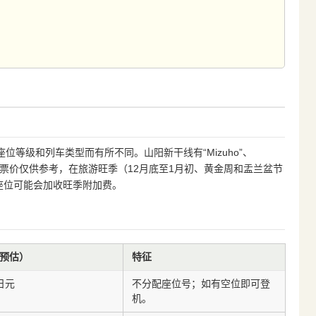
等级和列车类型而有所不同。山阳新干线有“Mizuho”、
列车可供选择。票价仅供参考，在旅游旺季（12月底至1月初、黄金周和盂兰盆节
r座位可能会加收旺季附加费。
预估）
特征
0日元
不分配座位号；如有空位即可登
机。