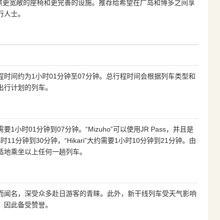
，提供更宽敞的座椅和更完善的设施。推荐给希望在广岛和博多之间享
行人士。
计行程时间约为1小时01分钟至07分钟。总行程时间会根据列车类型和
出行计划的列车。
1小时01分钟到07分钟。“Mizuho”可以使用JR Pass，并且是
时11分钟到30分钟，“Hikari”大约需要1小时10分钟到21分钟。由
适地乘坐以上任何一趟列车。
而闻名，深受众多赴日游客的青睐。此外，新干线列车受天气影响
，因此备受赞誉。