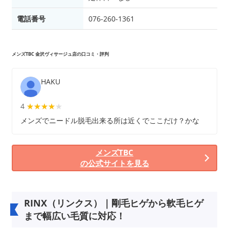
電話番号
076-260-1361
メンズTBC 金沢ヴィサージュ店の口コミ・評判
HAKU
4
★★★★★
★★★★
メンズでニードル脱毛出来る所は近くでここだけ？かな
メンズTBC
の公式サイトを見る
RINX（リンクス）｜剛毛ヒゲから軟毛ヒゲ
まで幅広い毛質に対応！