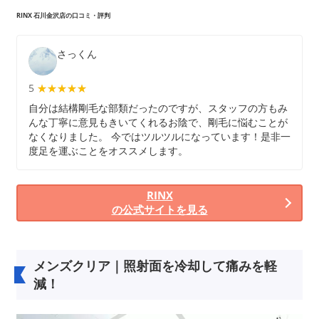
RINX 石川金沢店の口コミ・評判
さっくん
5
★★★★★
★★★★★
自分は結構剛毛な部類だったのですが、スタッフの方もみ
んな丁寧に意見もきいてくれるお陰で、剛毛に悩むことが
なくなりました。 今ではツルツルになっています！是非一
度足を運ぶことをオススメします。
RINX
の公式サイトを見る
メンズクリア｜照射面を冷却して痛みを軽
減！