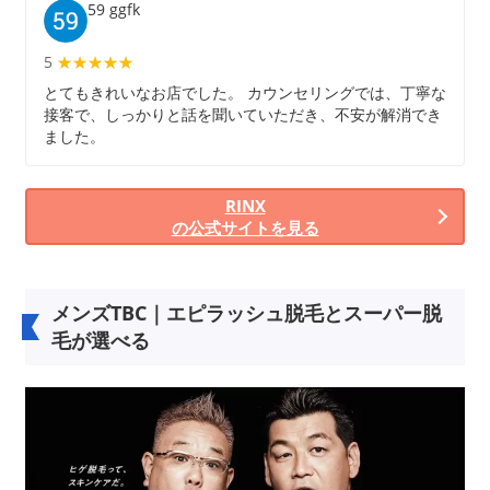
59 ggfk
5
★★★★★
★★★★★
とてもきれいなお店でした。 カウンセリングでは、丁寧な
接客で、しっかりと話を聞いていただき、不安が解消でき
ました。
RINX
の公式サイトを見る
メンズTBC｜エピラッシュ脱毛とスーパー脱
毛が選べる