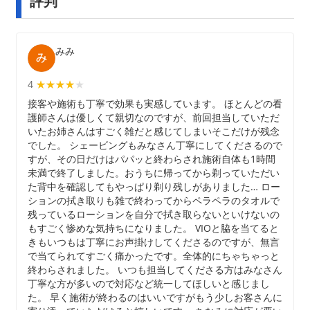
評判
みみ
4
★★★★★
★★★★
接客や施術も丁寧で効果も実感しています。 ほとんどの看
護師さんは優しくて親切なのですが、前回担当していただ
いたお姉さんはすごく雑だと感じてしまいそこだけが残念
でした。 シェービングもみなさん丁寧にしてくださるので
すが、その日だけはパパッと終わらされ施術自体も1時間
未満で終了しました。おうちに帰ってから剃っていただい
た背中を確認してもやっぱり剃り残しがありました… ロー
ションの拭き取りも雑で終わってからペラペラのタオルで
残っているローションを自分で拭き取らないといけないの
もすごく惨めな気持ちになりました。 VIOと脇を当てると
きもいつもは丁寧にお声掛けしてくださるのですが、無言
で当てられてすごく痛かったです。全体的にちゃちゃっと
終わらされました。 いつも担当してくださる方はみなさん
丁寧な方が多いので対応など統一してほしいと感じまし
た。 早く施術が終わるのはいいですがもう少しお客さんに