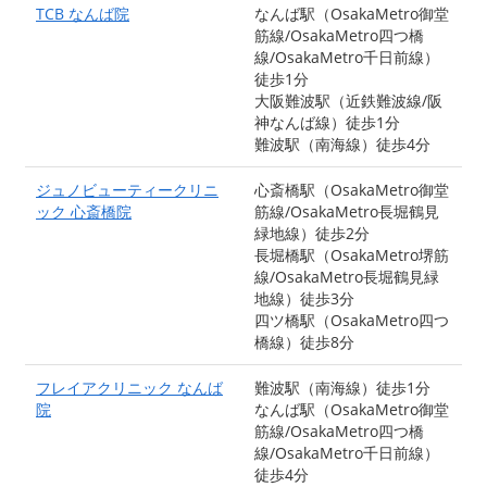
TCB なんば院
なんば駅（OsakaMetro御堂
筋線/OsakaMetro四つ橋
線/OsakaMetro千日前線）
徒歩1分
大阪難波駅（近鉄難波線/阪
神なんば線）徒歩1分
難波駅（南海線）徒歩4分
ジュノビューティークリニ
心斎橋駅（OsakaMetro御堂
ック 心斎橋院
筋線/OsakaMetro長堀鶴見
緑地線）徒歩2分
長堀橋駅（OsakaMetro堺筋
線/OsakaMetro長堀鶴見緑
地線）徒歩3分
四ツ橋駅（OsakaMetro四つ
橋線）徒歩8分
フレイアクリニック なんば
難波駅（南海線）徒歩1分
院
なんば駅（OsakaMetro御堂
筋線/OsakaMetro四つ橋
線/OsakaMetro千日前線）
徒歩4分