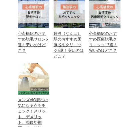
心斎橋駅のおす
難波（なんば）
心斎橋駅のおす
すめ脱毛サロン6
駅のおすすめ医
すめ医療脱毛ク
選！安いのはど
療脱毛クリニッ
リニック13選！
こ？
ク5選！安いのは
安いのはどこ？
どこ？
メンズVIO脱毛の
気になる点をチ
ェック！メリッ
ト、デメリッ
ト、頻度や期