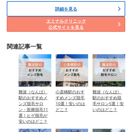
詳細を見る
エミナルクリニック
公式サイトを見る
関連記事一覧
難波（なんば）
心斎橋駅のおす
難波（なんば）
駅のおすすめメ
すめメンズ脱毛
駅のおすすめ脱
ンズ脱毛サロ
10選！安いのは
毛サロン5選！安
ン・医療脱毛11
どこ？
いのはどこ？
選！ヒゲ脱毛が
安いのはどこ？