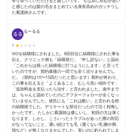
寄り添っていただけると嬉しいです。 ちなみに対応が悪い
と感じたのは髪の毛をまとめている身長高めのガッチリし
た看護師さんです。
るーるる
1
★★★★★
★
VIOを縞模様にされました。8回目位に縞模様にされた事を
伝え、クリニック側も「縞模様だ」「申し訳ない」と認め
「これからは残った縞模様に打つようにします」と言って
いたのですが、契約最後の一回でも全く治りませんでし
た。（契約は10〜15回だったと思います）契約が終わり、
この事を伝えると「よくあること、むしろ良い傾向です」
「追加料金を支払ったら治す」と言われました。途中まで
は、ちゃんと認めていたのにアフターフォローが全くなっ
ていませんでした。彼氏にも「これは酷い」と言われる程
の縞模様でした。デリケートな部分だったので泣く程悔し
かったです。 たしかに看護師は優しいし、初回の方は薄く
なります。しかし、こういったトラブルがあった際の対応
がなってないこと、通い続けても毛（濃くない毛:腕や脚、
指など）が無くなりませんでした。安いのに釣られてしま