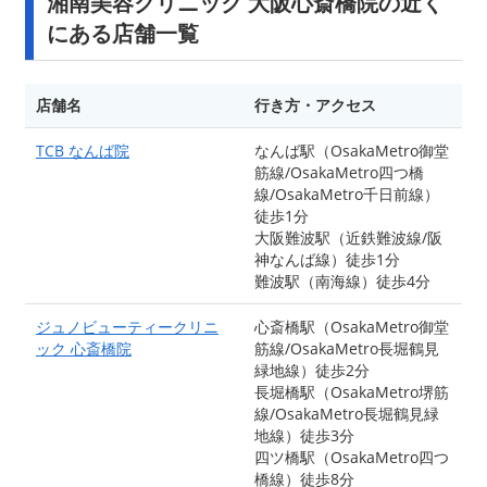
湘南美容クリニック 大阪心斎橋院の近く
にある店舗一覧
店舗名
行き方・アクセス
TCB なんば院
なんば駅（OsakaMetro御堂
筋線/OsakaMetro四つ橋
線/OsakaMetro千日前線）
徒歩1分
大阪難波駅（近鉄難波線/阪
神なんば線）徒歩1分
難波駅（南海線）徒歩4分
ジュノビューティークリニ
心斎橋駅（OsakaMetro御堂
ック 心斎橋院
筋線/OsakaMetro長堀鶴見
緑地線）徒歩2分
長堀橋駅（OsakaMetro堺筋
線/OsakaMetro長堀鶴見緑
地線）徒歩3分
四ツ橋駅（OsakaMetro四つ
橋線）徒歩8分