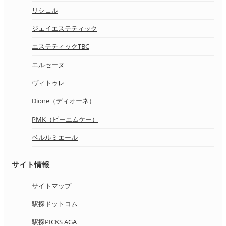
リシェル
ジェイエステティック
エステティックTBC
エルセーヌ
ヴィトゥレ
Dione（ディオーネ）
PMK（ピーエムケー）
ベルルミエール
サイト情報
サイトマップ
駅探ドットコム
駅探PICKS AGA