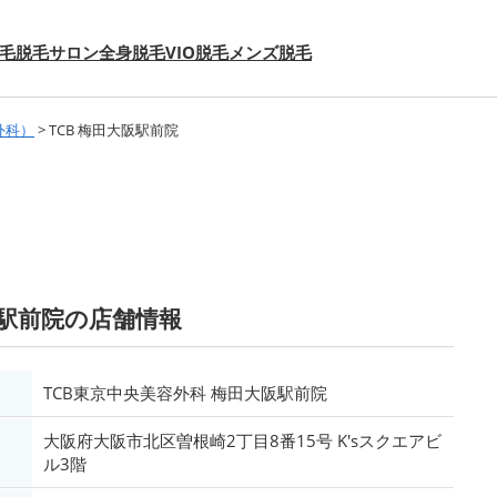
毛
脱毛サロン
全身脱毛
VIO脱毛
メンズ脱毛
外科）
>
TCB 梅田大阪駅前院
阪駅前院の店舗情報
TCB東京中央美容外科 梅田大阪駅前院
大阪府大阪市北区曽根崎2丁目8番15号 K'sスクエアビ
ル3階