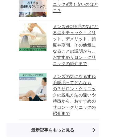
ニック9選！安いのはど
こ？
メンズVIO脱毛の気にな
る点をチェック！メリ
ット、デメリット、頻
度や期間、その他気に
なることの説明から、
おすすめサロン・クリ
ニックの紹介まで
メンズの気になるすね
毛脱毛ってどんなも
の？サロン・クリニッ
クの脱毛方法の違いや
特徴から、おすすめの
サロン・クリニックの
紹介まで
最新記事をもっと見る