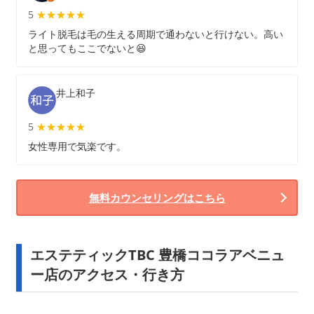
5
★★★★★
★★★★★
ライト脱毛は毛の生える周期で通わないと行けない。高い
と思ってもここでないと😆
井上和子
5
★★★★★
★★★★★
女性専用で気楽です。
無料カウンセリングはこちら
エステティックTBC 豊橋ココラアベニュ
ー店のアクセス・行き方