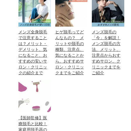
メンズ全身脱毛
ヒゲ脱毛ってど
メンズ脱毛の
で注意すること
んなもの？ メ
「今」を解説！
は？メリット・
リットや脱毛の
メンズ脱毛の方
デメリット、気
種類、注意点、
法、メリット、
になること、お
気になることか
注意点からおす
すすめの安いサ
ら、おすすめサ
すめサロン、ク
ロン・クリニッ
ロン・クリニッ
リニックまでを
クの紹介まで
クまでをご紹介
ご紹介
【医師監修】医
療脱毛と比較！
家庭用脱毛器の