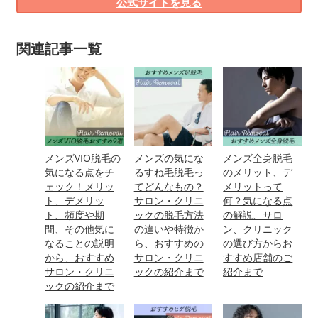
公式サイトを見る
関連記事一覧
メンズVIO脱毛の
メンズの気にな
メンズ全身脱毛
気になる点をチ
るすね毛脱毛っ
のメリット、デ
ェック！メリッ
てどんなもの？
メリットって
ト、デメリッ
サロン・クリニ
何？気になる点
ト、頻度や期
ックの脱毛方法
の解説、サロ
間、その他気に
の違いや特徴か
ン、クリニック
なることの説明
ら、おすすめの
の選び方からお
から、おすすめ
サロン・クリニ
すすめ店舗のご
サロン・クリニ
ックの紹介まで
紹介まで
ックの紹介まで