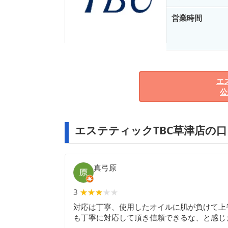
営業時間
エ
公
エステティックTBC草津店の
真弓原
3
★★★★★
★★★
対応は丁寧、使用したオイルに肌が負けて上
も丁寧に対応して頂き信頼できるな、と感じ