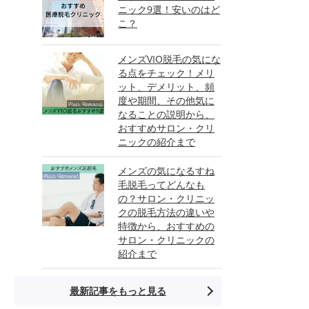
ニック9選！安いのはど
こ？
メンズVIO脱毛の気にな
る点をチェック！メリ
ット、デメリット、頻
度や期間、その他気に
なることの説明から、
おすすめサロン・クリ
ニックの紹介まで
メンズの気になるすね
毛脱毛ってどんなも
の？サロン・クリニッ
クの脱毛方法の違いや
特徴から、おすすめの
サロン・クリニックの
紹介まで
最新記事をもっと見る