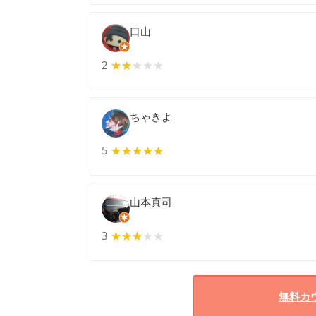
口山
2
★★★★★
★★
ちゃきよ
5
★★★★★
★★★★★
山本真司
3
★★★★★
★★★
無料カ