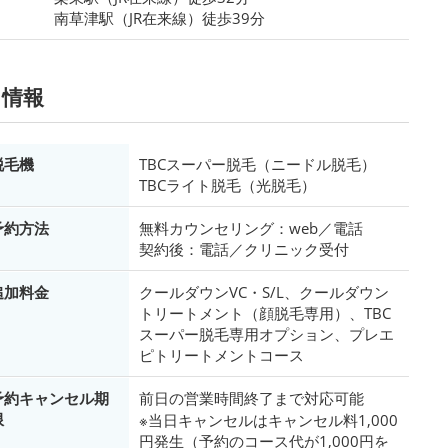
南草津駅（JR在来線）徒歩39分
ド情報
脱毛機
TBCスーパー脱毛（ニードル脱毛）
TBCライト脱毛（光脱毛）
予約方法
無料カウンセリング：web／電話
契約後：電話／クリニック受付
追加料金
クールダウンVC・S/L、クールダウン
トリートメント（顔脱毛専用）、TBC
スーパー脱毛専用オプション、プレエ
ピトリートメントコース
予約キャンセル期
前日の営業時間終了まで対応可能
限
※当日キャンセルはキャンセル料1,000
円発生（予約のコース代が1,000円を