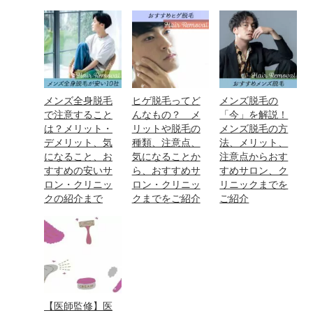
メンズ全身脱毛
ヒゲ脱毛ってど
メンズ脱毛の
で注意すること
んなもの？ メ
「今」を解説！
は？メリット・
リットや脱毛の
メンズ脱毛の方
デメリット、気
種類、注意点、
法、メリット、
になること、お
気になることか
注意点からおす
すすめの安いサ
ら、おすすめサ
すめサロン、ク
ロン・クリニッ
ロン・クリニッ
リニックまでを
クの紹介まで
クまでをご紹介
ご紹介
【医師監修】医