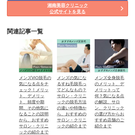
湘南美容クリニック
公式サイトを見る
関連記事一覧
メンズVIO脱毛の
メンズの気にな
メンズ全身脱毛
気になる点をチ
るすね毛脱毛っ
のメリット、デ
ェック！メリッ
てどんなもの？
メリットって
ト、デメリッ
サロン・クリニ
何？気になる点
ト、頻度や期
ックの脱毛方法
の解説、サロ
間、その他気に
の違いや特徴か
ン、クリニック
なることの説明
ら、おすすめの
の選び方からお
から、おすすめ
サロン・クリニ
すすめ店舗のご
サロン・クリニ
ックの紹介まで
紹介まで
ックの紹介まで