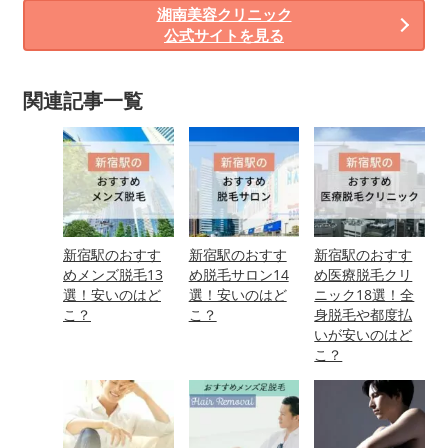
湘南美容クリニック
公式サイトを見る
関連記事一覧
新宿駅のおすす
新宿駅のおすす
新宿駅のおすす
めメンズ脱毛13
め脱毛サロン14
め医療脱毛クリ
選！安いのはど
選！安いのはど
ニック18選！全
こ？
こ？
身脱毛や都度払
いが安いのはど
こ？