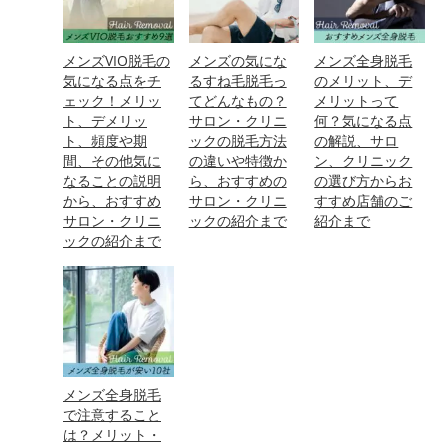
メンズVIO脱毛の
メンズの気にな
メンズ全身脱毛
気になる点をチ
るすね毛脱毛っ
のメリット、デ
ェック！メリッ
てどんなもの？
メリットって
ト、デメリッ
サロン・クリニ
何？気になる点
ト、頻度や期
ックの脱毛方法
の解説、サロ
間、その他気に
の違いや特徴か
ン、クリニック
なることの説明
ら、おすすめの
の選び方からお
から、おすすめ
サロン・クリニ
すすめ店舗のご
サロン・クリニ
ックの紹介まで
紹介まで
ックの紹介まで
メンズ全身脱毛
で注意すること
は？メリット・