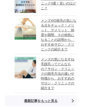
ニック9選！安いのはど
こ？
メンズVIO脱毛の気にな
る点をチェック！メリ
ット、デメリット、頻
度や期間、その他気に
なることの説明から、
おすすめサロン・クリ
ニックの紹介まで
メンズの気になるすね
毛脱毛ってどんなも
の？サロン・クリニッ
クの脱毛方法の違いや
特徴から、おすすめの
サロン・クリニックの
紹介まで
最新記事をもっと見る