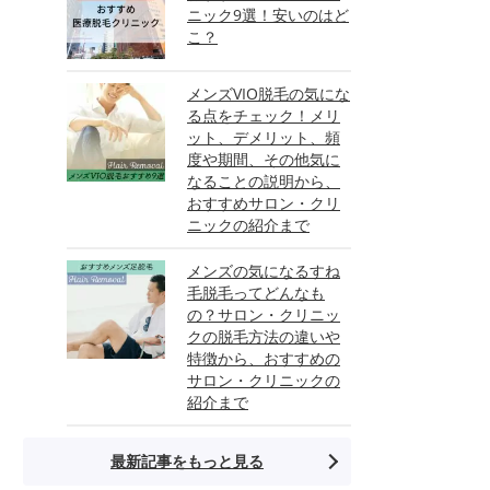
ニック9選！安いのはど
こ？
メンズVIO脱毛の気にな
る点をチェック！メリ
ット、デメリット、頻
度や期間、その他気に
なることの説明から、
おすすめサロン・クリ
ニックの紹介まで
メンズの気になるすね
毛脱毛ってどんなも
の？サロン・クリニッ
クの脱毛方法の違いや
特徴から、おすすめの
サロン・クリニックの
紹介まで
最新記事をもっと見る