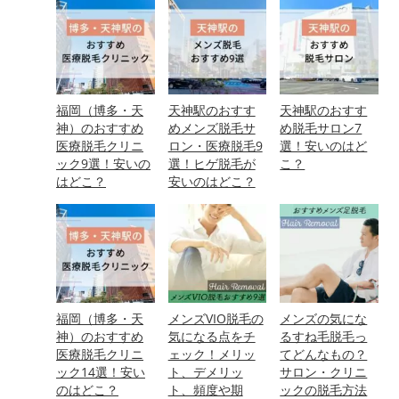
福岡（博多・天
天神駅のおすす
天神駅のおすす
神）のおすすめ
めメンズ脱毛サ
め脱毛サロン7
医療脱毛クリニ
ロン・医療脱毛9
選！安いのはど
ック9選！安いの
選！ヒゲ脱毛が
こ？
はどこ？
安いのはどこ？
福岡（博多・天
メンズVIO脱毛の
メンズの気にな
神）のおすすめ
気になる点をチ
るすね毛脱毛っ
医療脱毛クリニ
ェック！メリッ
てどんなもの？
ック14選！安い
ト、デメリッ
サロン・クリニ
のはどこ？
ト、頻度や期
ックの脱毛方法