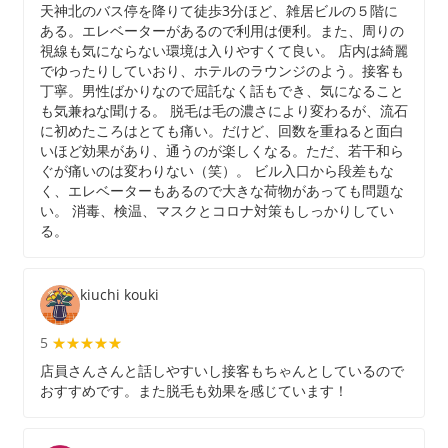
天神北のバス停を降りて徒歩3分ほど、雑居ビルの５階に
ある。エレベーターがあるので利用は便利。また、周りの
視線も気にならない環境は入りやすくて良い。 店内は綺麗
でゆったりしていおり、ホテルのラウンジのよう。接客も
丁寧。男性ばかりなので屈託なく話もでき、気になること
も気兼ねな聞ける。 脱毛は毛の濃さにより変わるが、流石
に初めたころはとても痛い。だけど、回数を重ねると面白
いほど効果があり、通うのが楽しくなる。ただ、若干和ら
ぐが痛いのは変わりない（笑）。 ビル入口から段差もな
く、エレベーターもあるので大きな荷物があっても問題な
い。 消毒、検温、マスクとコロナ対策もしっかりしてい
る。
kiuchi kouki
5
★★★★★
★★★★★
店員さんさんと話しやすいし接客もちゃんとしているので
おすすめです。また脱毛も効果を感じています！