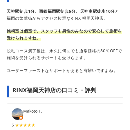
天神駅徒歩1分、西鉄福岡駅徒歩5分、天神南駅徒歩10分
と
福岡の繁華街からアクセス抜群なRINX 福岡天神店。
施術室は個室で、スタッフも男性のみなので安心して施術を
受けられますね。
脱毛コース満了後は、永久に何回でも通常価格の80％OFFで
施術を受けられるサポートを受けらます。
ユーザーファーストなサポートがあると有難いですよね。
RINX福岡天神店の口コミ・評判
Makoto T.
5
★★★★★
★★★★★