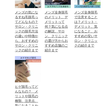
メンズの気にな
メンズ全身脱毛
メンズ全身脱毛
るすね毛脱毛っ
のメリット、デ
で注意すること
てどんなもの？
メリットって
は？メリット・
サロン・クリニ
何？気になる点
デメリット、気
ックの脱毛方法
の解説、サロ
になること、お
の違いや特徴か
ン、クリニック
すすめの安いサ
ら、おすすめの
の選び方からお
ロン・クリニッ
サロン・クリニ
すすめ店舗のご
クの紹介まで
ックの紹介まで
紹介まで
ヒゲ脱毛ってど
んなもの？ メ
リットや脱毛の
種類、注意点、
気になることか