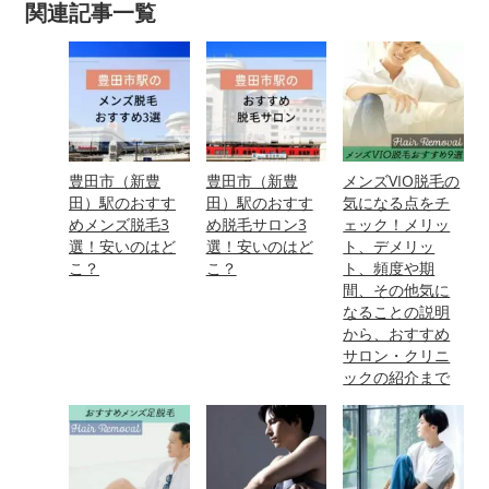
関連記事一覧
豊田市（新豊
豊田市（新豊
メンズVIO脱毛の
田）駅のおすす
田）駅のおすす
気になる点をチ
めメンズ脱毛3
め脱毛サロン3
ェック！メリッ
選！安いのはど
選！安いのはど
ト、デメリッ
こ？
こ？
ト、頻度や期
間、その他気に
なることの説明
から、おすすめ
サロン・クリニ
ックの紹介まで