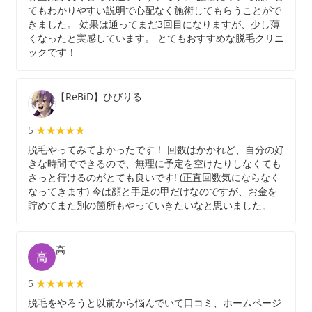
てもわかりやすい説明で心配なく施術してもらうことがで
きました。 効果は通ってまだ3回目になりますが、少し薄
くなったと実感しています。 とてもおすすめな脱毛クリニ
ックです！
【ReBiD】ひびりる
5
★★★★★
★★★★★
脱毛やってみてよかったです！ 回数はかかれど、自分の好
きな時間でできるので、無理に予定を空けたりしなくても
さっと行けるのがとても良いです! (正直回数気にならなく
なってきます) 今は顔と手足の甲だけなのですが、お金を
貯めてまた別の箇所もやっていきたいなと思いました。
高
5
★★★★★
★★★★★
脱毛をやろうと以前から悩んでいて口コミ、ホームページ