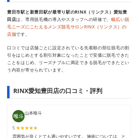
豊田市駅と新豊田駅が最寄り駅のRINX（リンクス）愛知豊
田店
は、専用脱毛機の導入やスタッフへの研修で、
幅広い脱
毛ニーズにこたえるメンズ脱毛サロンRINX（リンクス）の
店舗
です。
口コミでは店舗ごとに設定されている先着順の部位脱毛の割
引をはじめとする割引対象になったことで安価に脱毛できた
ことをはじめ、リーズナブルに満足できる脱毛ができたとい
う内容が寄せられています。
RINX愛知豊田店の口コミ・評判
山本唯斗
5
★★★★★
★★★★★
雰囲気が良くとても通いやすいです。 施術については、と