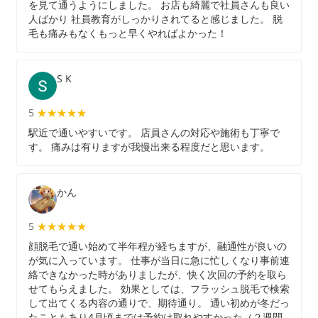
を見て通うようにしました。 お店も綺麗で社員さんも良い
人ばかり 社員教育がしっかりされてると感じました。 脱
毛も痛みもなくもっと早くやればよかった！
S K
5
★★★★★
★★★★★
駅近で通いやすいです。 店員さんの対応や施術も丁寧で
す。 痛みは有りますが我慢出来る程度だと思います。
かん
5
★★★★★
★★★★★
顔脱毛で通い始めて半年程が経ちますが、融通性が良いの
が気に入っています。 仕事が当日に急に忙しくなり事前連
絡できなかった時がありましたが、快く次回の予約を取ら
せてもらえました。 効果としては、フラッシュ脱毛で検索
して出てくる内容の通りで、期待通り。 通い初めが冬だっ
たこともあり4月頃までは予約は取れやすかった（２週間