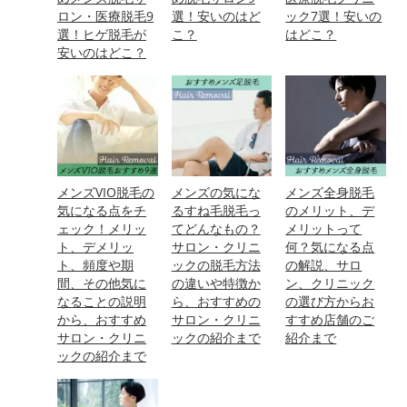
ロン・医療脱毛9
選！安いのはど
ック7選！安いの
選！ヒゲ脱毛が
こ？
はどこ？
安いのはどこ？
メンズVIO脱毛の
メンズの気にな
メンズ全身脱毛
気になる点をチ
るすね毛脱毛っ
のメリット、デ
ェック！メリッ
てどんなもの？
メリットって
ト、デメリッ
サロン・クリニ
何？気になる点
ト、頻度や期
ックの脱毛方法
の解説、サロ
間、その他気に
の違いや特徴か
ン、クリニック
なることの説明
ら、おすすめの
の選び方からお
から、おすすめ
サロン・クリニ
すすめ店舗のご
サロン・クリニ
ックの紹介まで
紹介まで
ックの紹介まで