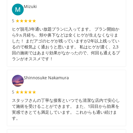
Mizuki
5
★★★★★
★★★★★
ヒゲ脱毛3年通い放題プランに入ってます。 プラン開始か
ら9ヵ月経ち、頬や鼻下などは全くヒゲが生えなくなりま
した！ まだアゴのヒゲが残っていますが2年以上残ってい
るので根気よく通おうと思います。 私はヒゲが濃く、2,3
回の施術ではあまり効果がなかったので、何回も通えるプ
ランがオススメです！
Shinnosuke Nakamura
5
★★★★★
★★★★★
スタッフさんの丁寧な接客といつでも清潔な店内で安心し
て施術を受けることができます。 また、1回目から効果を
実感できとても満足しています。 これからも通い続けま
す。