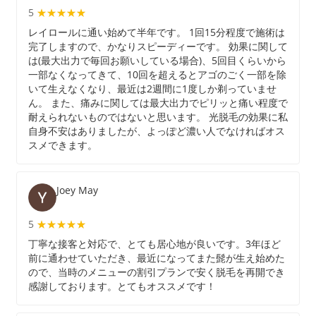
5
★★★★★
★★★★★
レイロールに通い始めて半年です。 1回15分程度で施術は
完了しますので、かなりスピーディーです。 効果に関して
は(最大出力で毎回お願いしている場合)、5回目くらいから
一部なくなってきて、10回を超えるとアゴのごく一部を除
いて生えなくなり、最近は2週間に1度しか剃っていませ
ん。 また、痛みに関しては最大出力でピリッと痛い程度で
耐えられないものではないと思います。 光脱毛の効果に私
自身不安はありましたが、よっぽど濃い人でなければオス
スメできます。
Joey May
5
★★★★★
★★★★★
丁寧な接客と対応で、とても居心地が良いです。3年ほど
前に通わせていただき、最近になってまた髭が生え始めた
ので、当時のメニューの割引プランで安く脱毛を再開でき
感謝しております。とてもオススメです！