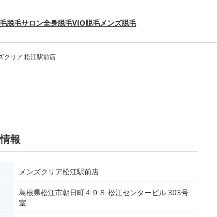
毛
脱毛サロン
全身脱毛
VIO脱毛
メンズ脱毛
ズクリア 松江駅前店
情報
メンズクリア松江駅前店
島根県松江市朝日町４９８ 松江センタービル 303号
室