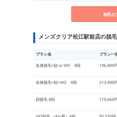
無料カ
メンズクリア松江駅前店の脱毛
プラン名
プラン一
全身脱毛+顔 or VIO 4回
196,80
全身脱毛+顔+VIO 4回
213,40
顔脱毛 8回
110,66
VIO脱毛 （4か所）4回
95,530