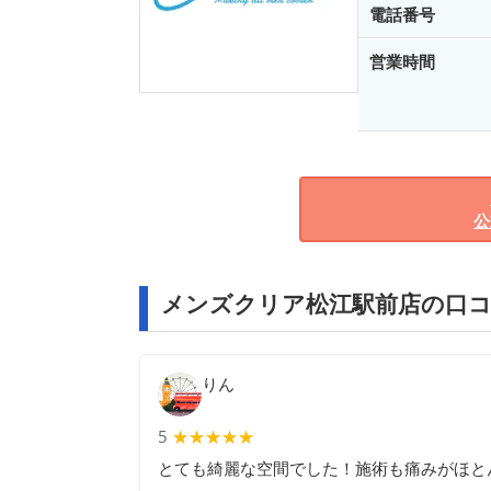
電話番号
営業時間
公
メンズクリア松江駅前店の口コ
りん
5
★★★★★
★★★★★
とても綺麗な空間でした！施術も痛みがほと