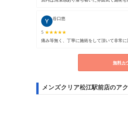
谷口悠
5
★★★★★
★★★★★
痛み等無く、丁寧に施術をして頂いて非常に
無料カ
メンズクリア松江駅前店のア