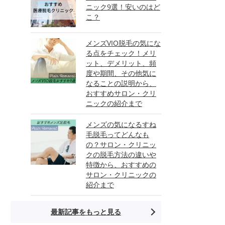
ニック9選！安いのはど
こ？
メンズVIO脱毛の気にな
る点をチェック！メリ
ット、デメリット、頻
度や期間、その他気に
なることの説明から、
おすすめサロン・クリ
ニックの紹介まで
メンズの気になるすね
毛脱毛ってどんなも
の？サロン・クリニッ
クの脱毛方法の違いや
特徴から、おすすめの
サロン・クリニックの
紹介まで
最新記事をもっと見る