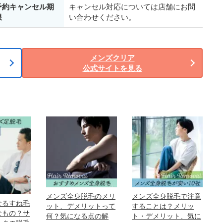
予約キャンセル期
キャンセル対応については店舗にお問
限
い合わせください。
メンズクリア
公式サイトを見る
メンズ全身脱毛のメリ
メンズ全身脱毛で注意
なるすね毛
ット、デメリットって
することは？メリッ
なもの？サ
何？気になる点の解
ト・デメリット、気に