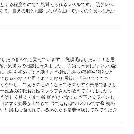
ッとくる程度なので全然耐えられるレベルです。 照射レベ
ので、自分の肌と相談しながら上げていくのも良いと思い
始したのを今でも覚えています！ 髭脱毛はしたい！！と思
軽い気持ちで相談に行きました。 次第に不安になりつつ話
んに脱毛も初めてでと話すと 他社の脱毛の種類や値段など
もできるかな？と思うようになり 最後に『任せてくださ
痛くないし、生えるのも遅くなってるのがすぐ実感できまし
ー千葉店の移転も女性スタッフさんが教えてくれましたし
ても楽しく通えてます😆 髭だけでなくひざ下とＯラインも
当にすぐ効果が出てきて 今ではほぼツルツルです😆 初め
す！ 脱毛に悩まれているあなたも是非体験してみてくださ