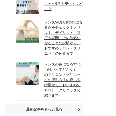
ニック9選！安いのはど
こ？
メンズVIO脱毛の気にな
る点をチェック！メリ
ット、デメリット、頻
度や期間、その他気に
なることの説明から、
おすすめサロン・クリ
ニックの紹介まで
メンズの気になるすね
毛脱毛ってどんなも
の？サロン・クリニッ
クの脱毛方法の違いや
特徴から、おすすめの
サロン・クリニックの
紹介まで
最新記事をもっと見る