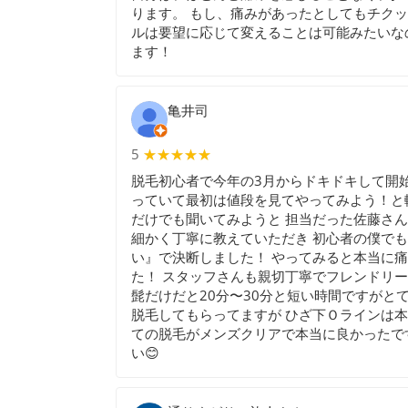
ります。 もし、痛みがあったとしてもチク
ルは要望に応じて変えることは可能みたいな
ます！
亀井司
5
★★★★★
★★★★★
脱毛初心者で今年の3月からドキドキして開
っていて最初は値段を見てやってみよう！と
だけでも聞いてみようと 担当だった佐藤さ
細かく丁寧に教えていただき 初心者の僕で
い』で決断しました！ やってみると本当に
た！ スタッフさんも親切丁寧でフレンドリ
髭だけだと20分〜30分と短い時間ですがと
脱毛してもらってますが ひざ下Ｏラインは本
ての脱毛がメンズクリアで本当に良かったで
い😊