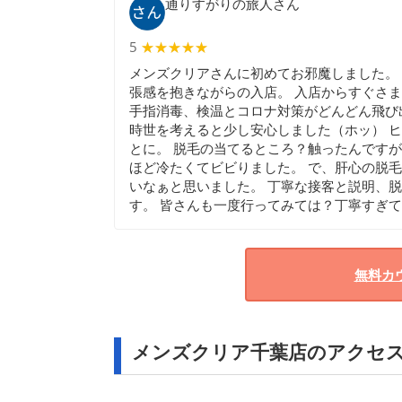
通りすがりの旅人さん
5
★★★★★
★★★★★
メンズクリアさんに初めてお邪魔しました。
張感を抱きながらの入店。 入店からすぐさ
手指消毒、検温とコロナ対策がどんどん飛び
時世を考えると少し安心しました（ホッ） 
とに。 脱毛の当てるところ？触ったんです
ほど冷たくてビビりました。 で、肝心の脱
いなぁと思いました。 丁寧な接客と説明、
す。 皆さんも一度行ってみては？丁寧すぎ
無料カ
メンズクリア千葉店のアクセ