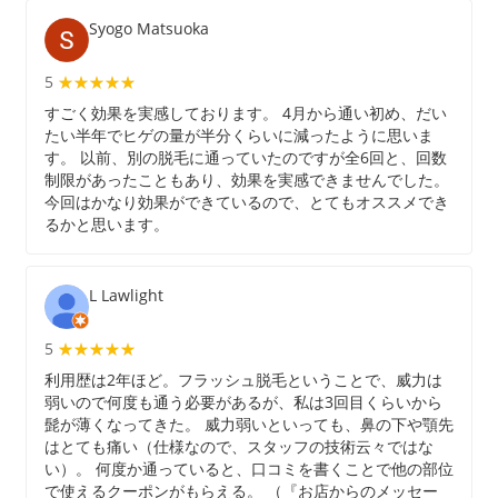
Syogo Matsuoka
5
★★★★★
★★★★★
すごく効果を実感しております。 4月から通い初め、だい
たい半年でヒゲの量が半分くらいに減ったように思いま
す。 以前、別の脱毛に通っていたのですが全6回と、回数
制限があったこともあり、効果を実感できませんでした。
今回はかなり効果ができているので、とてもオススメでき
るかと思います。
L Lawlight
5
★★★★★
★★★★★
利用歴は2年ほど。フラッシュ脱毛ということで、威力は
弱いので何度も通う必要があるが、私は3回目くらいから
髭が薄くなってきた。 威力弱いといっても、鼻の下や顎先
はとても痛い（仕様なので、スタッフの技術云々ではな
い）。 何度か通っていると、口コミを書くことで他の部位
で使えるクーポンがもらえる。 （『お店からのメッセー