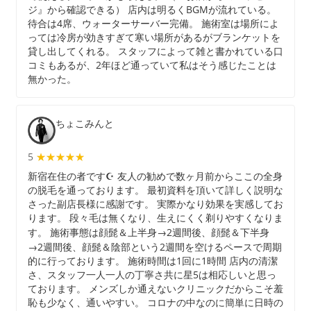
ジ』から確認できる） 店内は明るくBGMが流れている。
待合は4席、ウォーターサーバー完備。 施術室は場所によ
っては冷房が効きすぎて寒い場所があるがブランケットを
貸し出してくれる。 スタッフによって雑と書かれている口
コミもあるが、2年ほど通っていて私はそう感じたことは
無かった。
ちょこみんと
5
★★★★★
★★★★★
新宿在住の者です☪︎ 友人の勧めで数ヶ月前からここの全身
の脱毛を通っております。 最初資料を頂いて詳しく説明な
さった副店長様に感謝です。 実際かなり効果を実感してお
ります。 段々毛は無くなり、生えにくく剃りやすくなりま
す。 施術事態は顔髭＆上半身→2週間後、顔髭＆下半身
→2週間後、顔髭＆陰部という2週間を空けるペースで周期
的に行っております。 施術時間は1回に1時間 店内の清潔
さ、スタッフ一人一人の丁寧さ共に星5は相応しいと思っ
ております。 メンズしか通えないクリニックだからこそ羞
恥も少なく、通いやすい。 コロナの中なのに簡単に日時の