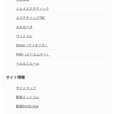
ジェイエステティック
エステティックTBC
エルセーヌ
ヴィトゥレ
Dione（ディオーネ）
PMK（ピーエムケー）
ベルルミエール
サイト情報
サイトマップ
駅探ドットコム
駅探PICKS AGA