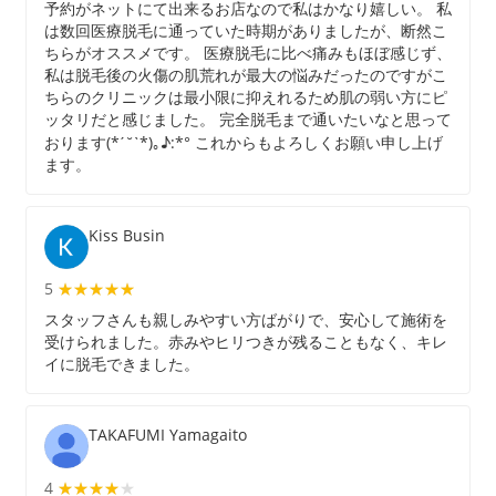
予約がネットにて出来るお店なので私はかなり嬉しい。 私
は数回医療脱毛に通っていた時期がありましたが、断然こ
ちらがオススメです。 医療脱毛に比べ痛みもほぼ感じず、
私は脱毛後の火傷の肌荒れが最大の悩みだったのですがこ
ちらのクリニックは最小限に抑えれるため肌の弱い方にピ
ッタリだと感じました。 完全脱毛まで通いたいなと思って
おります(*ˊ˘ˋ*)｡♪:*° これからもよろしくお願い申し上げ
ます。
Kiss Busin
5
★★★★★
★★★★★
スタッフさんも親しみやすい方ばがりで、安心して施術を
受けられました。赤みやヒリつきが残ることもなく、キレ
イに脱毛できました。
TAKAFUMI Yamagaito
4
★★★★★
★★★★