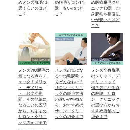
めメンズ脱毛13
め脱毛サロン14
め医療脱毛クリ
選！安いのはど
選！安いのはど
ニック18選！全
こ？
こ？
身脱毛や都度払
いが安いのはど
こ？
メンズVIO脱毛の
メンズの気にな
メンズ全身脱毛
気になる点をチ
るすね毛脱毛っ
のメリット、デ
ェック！メリッ
てどんなもの？
メリットって
ト、デメリッ
サロン・クリニ
何？気になる点
ト、頻度や期
ックの脱毛方法
の解説、サロ
間、その他気に
の違いや特徴か
ン、クリニック
なることの説明
ら、おすすめの
の選び方からお
から、おすすめ
サロン・クリニ
すすめ店舗のご
サロン・クリニ
ックの紹介まで
紹介まで
ックの紹介まで