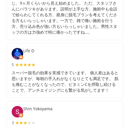
じ、9ヶ月くらいから見え始めました。 ただ、スタッフさ
んにバラツキがあります。説明が上手な方、施術中も会話
で紛らわしてくれる方、親身に脱毛プランを考えてくださ
る方もいらっしゃいます。一方で、雑で痛い施術を行う
方、売り込み色が強い方もいらっしゃいました。男性スタ
ッフの方は力強めで特に痛かったですね...。
Life D
5
★★★★★
★★★★★
スーパー脱毛の効果を実感できています。 個人差はあると
思いますが、毎朝の手入れがなくなりとても満足です。 肌
も痛むことがなくなったので、ビタミンCを摂取し続ける
ことで、アンチエイジングにも繋がる気がしてます！
Shin Yokoyama
3
★★★★★
★★★