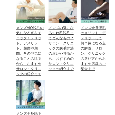
メンズVIO脱毛の
メンズの気にな
メンズ全身脱毛
気になる点をチ
るすね毛脱毛っ
のメリット、デ
ェック！メリッ
てどんなもの？
メリットって
ト、デメリッ
サロン・クリニ
何？気になる点
ト、頻度や期
ックの脱毛方法
の解説、サロ
間、その他気に
の違いや特徴か
ン、クリニック
なることの説明
ら、おすすめの
の選び方からお
から、おすすめ
サロン・クリニ
すすめ店舗のご
サロン・クリニ
ックの紹介まで
紹介まで
ックの紹介まで
メンズ全身脱毛